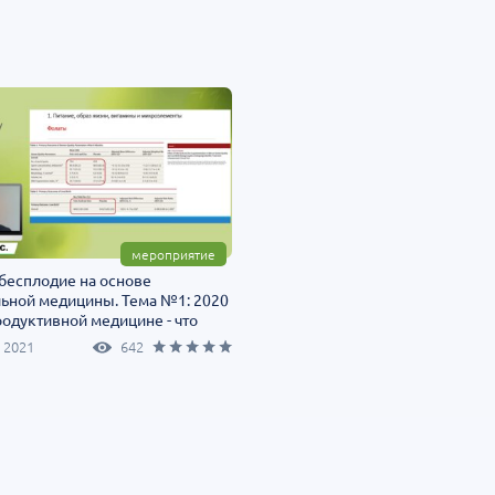
Т»:
Научно-практическая
Научно-практич
росы
региональная интернет-
конференция «Ур
конференция «УроМикс»
Экосистема в ча
медицине»
т-Петербург
28 августа
Россия, Хабаровск
04 сентября
мероприятие
бесплодие на основе
льной медицины. Тема №1: 2020
родуктивной медицине - что
сь?
 2021
642