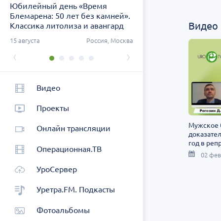
Юбилейный день «Время
Заседание ДОК «АСПЕК
Блемарена: 50 лет без камней».
СЗФО. Актуальные воп
Видео
Классика литолиза и авангард
урологии
метафилактики
ург
15 августа
Россия, Москва
26 августа
Россия, Санк
‹
›
Видео
Проекты
Мужское 
Онлайн трансляции
доказате
год в реп
Операционная.ТВ
изменило
02 фев
УроСервер
Уретра.FM. Подкасты
Фотоальбомы