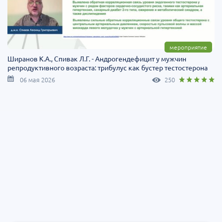
мероприятие
Ширанов К.А., Спивак Л.Г. - Андрогендефицит у мужчин
репродуктивного возраста: трибулус как бустер тестостерона
06 мая 2026
250