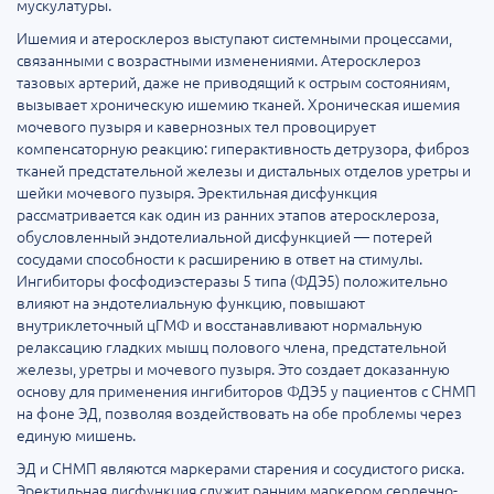
мускулатуры.
Ишемия и атеросклероз выступают системными процессами,
связанными с возрастными изменениями. Атеросклероз
тазовых артерий, даже не приводящий к острым состояниям,
вызывает хроническую ишемию тканей. Хроническая ишемия
мочевого пузыря и кавернозных тел провоцирует
компенсаторную реакцию: гиперактивность детрузора, фиброз
тканей предстательной железы и дистальных отделов уретры и
шейки мочевого пузыря. Эректильная дисфункция
рассматривается как один из ранних этапов атеросклероза,
обусловленный эндотелиальной дисфункцией — потерей
сосудами способности к расширению в ответ на стимулы.
Ингибиторы фосфодиэстеразы 5 типа (ФДЭ5) положительно
влияют на эндотелиальную функцию, повышают
внутриклеточный цГМФ и восстанавливают нормальную
релаксацию гладких мышц полового члена, предстательной
железы, уретры и мочевого пузыря. Это создает доказанную
основу для применения ингибиторов ФДЭ5 у пациентов с СНМП
на фоне ЭД, позволяя воздействовать на обе проблемы через
единую мишень.
ЭД и СНМП являются маркерами старения и сосудистого риска.
Эректильная дисфункция служит ранним маркером сердечно-