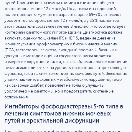
путей. Клинически значимым считается снижение общего
тестостерона менее 12 нмоль/л. По данным исследований,
более половины мужчин в возрасте старше 69–70 лет имеют
уровень тестостерона менее 12 нмоль/л, а у 25% пациентов
этот показатель составляет менее 8 нмоль/л, что соответствует
критериям симптомного гипогонадизма. Диагностика должна
включать оценку по шкалам IPS и IIEF-5, ведение дневника
мочеиспускания, урофлоуметрию и биохимический анализ
(ПСА, тестостерон, глюкоза, липидный профиль). Важным и
доступным методом оценки сосудистого риска является
измерение окружности талии, так как абдоминальное ожирение
независимо влияет как на уровень тестостерона и эректильную
функцию, так и на симптомы нижних мочевых путей. Выявление
у таких пациентов скрытых метаболических нарушений, таких
как сахарный диабет, позволяет не только улучшить
урологические симптомы, но и предотвратить системные
осложнения.
Ингибиторы фосфодиэстеразы 5-го типа в
лечении симптомов нижних мочевых
путей и эректильной дисфункции
Тадалафил является ингибитором фосфодиэстеразы 5-го типа