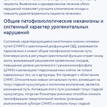
пациента. Выявление и одновременное лечение обоих
нарушений позволяет улучшить клинические исходы и
повысить удовлетворённость пациента лечением.
Общие патофизиологические механизмы и
системный характер урогенитальных
нарушений
Состояния, характеризующиеся симптомами нижних мочевых
путей (СНМП) и эректильной дисфункцией (ЭД), развиваются
параллельно и имеют общие патофизиологические пути.
Ключевую роль в регуляции эректильной функции играет оксид
азота, вызывающий расширение кровеносных сосудов,
повышение уровня циклического гуанозинмонофосфата
(цГМФ) и релаксацию гладкомышечных клеток не только
кавернозных тел, но и детрузора. Это приводит к облегчению
СНМП. Относительно новым сигнальным путем, влияющим на
тонус гладкой мускулатуры и системное воспаление, является
рокиназный путь. Активация этого пути усиливает тонус гладкой
мускулатуры, тогда как блокаторы рокиназы способны снижать
пролиферацию предстательной железы (уменьшая
анатомический субстрат СНМП) и снижать тонус гладкой