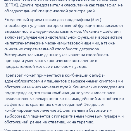
(ДГПЖ). Другие представители класса, такие как тадалафил, не
обладают данной специфической регистрацией.
Ежедневный прием низких доз силденафила (5 мг)
способствует улучшению эректильной функции независимо от
выраженности дизурических симптомов. Механизм действия
включает улучшение эндотелиальной функции и воздействие
на патогенетические механизмы тазовой ишемии, а также
снижение сократительной способности детрузора.
Экспериментальные данные указывают на способность
препарата уменьшать хроническое воспаление в
предстательной железе и мочевом пузыре.
Препарат может применяться в комбинации с альфа-
адреноблокаторами у пациентов с выраженными симптомами
обструкции нижних мочевых путей. Клинические исследования
подтверждают, что такая комбинация не увеличивает риск
нежелательных лекарственных взаимодействий или побочных
эффектов по сравнению с монотерапией. Это делает
комбинированное лечение эффективным и безопасным
выбором для пациентов с гиперактивным мочевым пузырем и
обструкцией, ранее не ответивших на терапию.
Урологическая патология и эректильная дисфункция часто