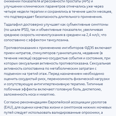
снижении показателя агрессивности простаты (APS) и
улучшении клинических параметров отмечались уже через
четыре недели терапии и сохранялись в течение шести месяцев,
что подтверждает безопасность длительного применения.
Тадалафил достоверно улучшает как субъективные симптомы
(по шкале IPSS), так и объективные показатели, увеличивая
среднюю скорость мочеиспускания в среднем на 2,4 мл/с, что
сопоставимо с эффектом тамсулозина.
Противопоказания к применению ингибиторов ФДЭ5 включают
прием нитратов, стимуляторов гуанилатцикла, недавние (в
течение месяца) сердечно-сосудистые события и состояния, при
которых сексуальная активность противопоказана. Сексуальная
активность сопоставима по метаболическим затратам с
подъемом на третий этаж. Перед назначением необходимо
оценить сосудистый риск, переносимость физической нагрузки
и сопутствующую антигипертензивную терапию. Типичные
побочные эффекты включают головную боль, диспепсию,
заложенность носа и миалгию.
Согласно рекомендациям Европейской ассоциации урологов
(EAU), для оценки качества жизни и симптомов нижних мочевых
путей следует использовать валидированные опросники, а