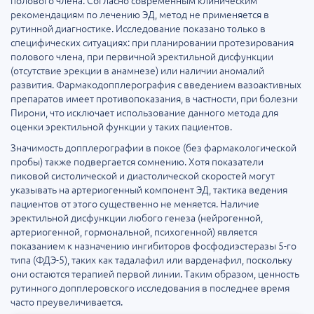
полового члена. Согласно современным клиническим
рекомендациям по лечению ЭД, метод не применяется в
рутинной диагностике. Исследование показано только в
специфических ситуациях: при планировании протезирования
полового члена, при первичной эректильной дисфункции
(отсутствие эрекции в анамнезе) или наличии аномалий
развития. Фармакодопплерография с введением вазоактивных
препаратов имеет противопоказания, в частности, при болезни
Пирони, что исключает использование данного метода для
оценки эректильной функции у таких пациентов.
Значимость допплерографии в покое (без фармакологической
пробы) также подвергается сомнению. Хотя показатели
пиковой систолической и диастолической скоростей могут
указывать на артериогенный компонент ЭД, тактика ведения
пациентов от этого существенно не меняется. Наличие
эректильной дисфункции любого генеза (нейрогенной,
артериогенной, гормональной, психогенной) является
показанием к назначению ингибиторов фосфодиэстеразы 5-го
типа (ФДЭ-5), таких как тадалафил или варденафил, поскольку
они остаются терапией первой линии. Таким образом, ценность
рутинного допплеровского исследования в последнее время
часто преувеличивается.