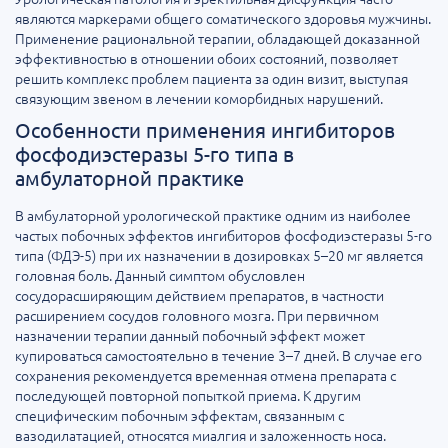
являются маркерами общего соматического здоровья мужчины.
Применение рациональной терапии, обладающей доказанной
эффективностью в отношении обоих состояний, позволяет
решить комплекс проблем пациента за один визит, выступая
связующим звеном в лечении коморбидных нарушений.
Особенности применения ингибиторов
фосфодиэстеразы 5-го типа в
амбулаторной практике
В амбулаторной урологической практике одним из наиболее
частых побочных эффектов ингибиторов фосфодиэстеразы 5-го
типа (ФДЭ-5) при их назначении в дозировках 5–20 мг является
головная боль. Данный симптом обусловлен
сосудорасширяющим действием препаратов, в частности
расширением сосудов головного мозга. При первичном
назначении терапии данный побочный эффект может
купироваться самостоятельно в течение 3–7 дней. В случае его
сохранения рекомендуется временная отмена препарата с
последующей повторной попыткой приема. К другим
специфическим побочным эффектам, связанным с
вазодилатацией, относятся миалгия и заложенность носа.