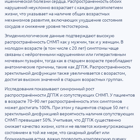
ишемической болезни сердца. Распространённость обоих
нарушений неуклонно возрастает с каждым десятилетием
жизни, что указывает на наличие общих возрастных
механизмов развития, включающих ухудшение состояния
сосудов и снижение уровня тестостерона.
Эпидемиологические данные подтверждают высокую
распространённость СНМП как у мужчин, так и у женщин. В
молодом возрасте (в том числе с 20 лет) симптомы чаще
связаны с нейрогенными нарушениями или гиперактивным
мочевым пузырём, тогда как в старшем возрасте преобладают
анатомические причины, такие как ДГПЖ. Распространённость
эректильной дисфункции также увеличивается с возрастом,
достигая высоких значений в старших возрастных группах.
Исследования показывают синхронный рост
распространённости ДГПЖ и сопутствующих СНМП. У пациентов
в возрасте 70–90 лет распространённость этих симптомов
может достигать 100%. При этом у пациентов старше 50 лет с
эректильной дисфункцией вероятность наличия сопутствующих
СНМП превышает 50%. Учитывая, что ДГПЖ существенно
снижает качество жизни, хотя и не является жизнеугрожающим
состоянием в той же мере, что сахарный диабет или
бронхиальная астма, важно проводить комплексную оценку