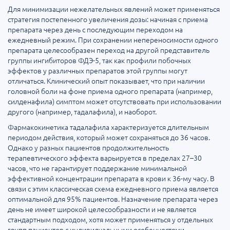
Для минимизации нежелательных явлений может применяться
стратегия постепенного увеличения дозы: начиная с приема
препарата через день с последующим переходом на
ежедневный режим. При сохранении непереносимости одного
препарата целесообразен переход на другой представитель
группы ингибиторов ФДЭ-5, так как профили побочных
эффектов у различных препаратов этой группы могут
отличаться. Клинический опыт показывает, что при наличии
головной боли на фоне приема одного препарата (например,
силденафила) симптом может отсутствовать при использовании
другого (например, тадалафила), и наоборот.
Фармакокинетика тадалафила характеризуется длительным
периодом действия, который может сохраняться до 36 часов.
Однако у разных пациентов продолжительность
терапевтического эффекта варьируется в пределах 27–30
часов, что не гарантирует поддержание минимальной
эффективной концентрации препарата в крови к 36-му часу. В
связи с этим классическая схема ежедневного приема является
оптимальной для 95% пациентов. Назначение препарата через
день не имеет широкой целесообразности и не является
стандартным подходом, хотя может применяться у отдельных
групп пациентов с индивидуальными особенностями