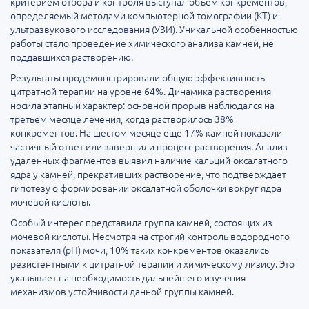
критерием отбора и контроля выступал объем конкрементов,
определяемый методами компьютерной томографии (КТ) и
ультразвукового исследования (УЗИ). Уникальной особенностью
работы стало проведение химического анализа камней, не
поддавшихся растворению.
Результаты продемонстрировали общую эффективность
цитратной терапии на уровне 64%. Динамика растворения
носила этапный характер: основной прорыв наблюдался на
третьем месяце лечения, когда растворилось 38%
конкрементов. На шестом месяце еще 17% камней показали
частичный ответ или завершили процесс растворения. Анализ
удаленных фрагментов выявил наличие кальций-оксалатного
ядра у камней, прекративших растворение, что подтверждает
гипотезу о формировании оксалатной оболочки вокруг ядра
мочевой кислоты.
Особый интерес представила группа камней, состоящих из
мочевой кислоты. Несмотря на строгий контроль водородного
показателя (pH) мочи, 10% таких конкрементов оказались
резистентными к цитратной терапии и химическому лизису. Это
указывает на необходимость дальнейшего изучения
механизмов устойчивости данной группы камней.