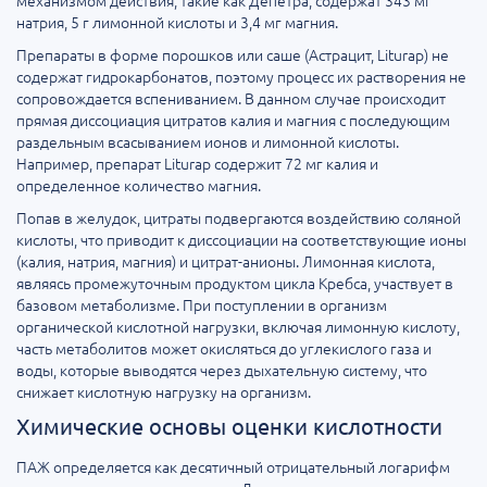
механизмом действия, такие как Депетра, содержат 343 мг
натрия, 5 г лимонной кислоты и 3,4 мг магния.
Препараты в форме порошков или саше (Астрацит, Liturap) не
содержат гидрокарбонатов, поэтому процесс их растворения не
сопровождается вспениванием. В данном случае происходит
прямая диссоциация цитратов калия и магния с последующим
раздельным всасыванием ионов и лимонной кислоты.
Например, препарат Liturap содержит 72 мг калия и
определенное количество магния.
Попав в желудок, цитраты подвергаются воздействию соляной
кислоты, что приводит к диссоциации на соответствующие ионы
(калия, натрия, магния) и цитрат-анионы. Лимонная кислота,
являясь промежуточным продуктом цикла Кребса, участвует в
базовом метаболизме. При поступлении в организм
органической кислотной нагрузки, включая лимонную кислоту,
часть метаболитов может окисляться до углекислого газа и
воды, которые выводятся через дыхательную систему, что
снижает кислотную нагрузку на организм.
Химические основы оценки кислотности
ПАЖ определяется как десятичный отрицательный логарифм