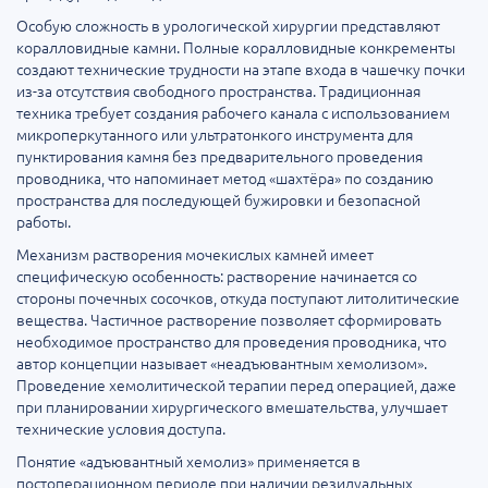
Особую сложность в урологической хирургии представляют
коралловидные камни. Полные коралловидные конкременты
создают технические трудности на этапе входа в чашечку почки
из-за отсутствия свободного пространства. Традиционная
техника требует создания рабочего канала с использованием
микроперкутанного или ультратонкого инструмента для
пунктирования камня без предварительного проведения
проводника, что напоминает метод «шахтёра» по созданию
пространства для последующей бужировки и безопасной
работы.
Механизм растворения мочекислых камней имеет
специфическую особенность: растворение начинается со
стороны почечных сосочков, откуда поступают литолитические
вещества. Частичное растворение позволяет сформировать
необходимое пространство для проведения проводника, что
автор концепции называет «неадъювантным хемолизом».
Проведение хемолитической терапии перед операцией, даже
при планировании хирургического вмешательства, улучшает
технические условия доступа.
Понятие «адъювантный хемолиз» применяется в
постоперационном периоде при наличии резидуальных