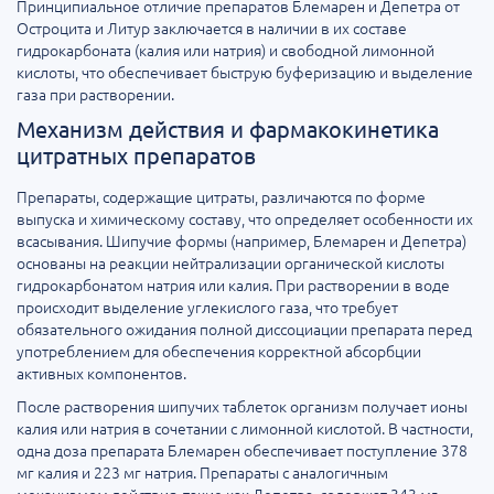
Принципиальное отличие препаратов Блемарен и Депетра от
Остроцита и Литур заключается в наличии в их составе
гидрокарбоната (калия или натрия) и свободной лимонной
кислоты, что обеспечивает быструю буферизацию и выделение
газа при растворении.
Механизм действия и фармакокинетика
цитратных препаратов
Препараты, содержащие цитраты, различаются по форме
выпуска и химическому составу, что определяет особенности их
всасывания. Шипучие формы (например, Блемарен и Депетра)
основаны на реакции нейтрализации органической кислоты
гидрокарбонатом натрия или калия. При растворении в воде
происходит выделение углекислого газа, что требует
обязательного ожидания полной диссоциации препарата перед
употреблением для обеспечения корректной абсорбции
активных компонентов.
После растворения шипучих таблеток организм получает ионы
калия или натрия в сочетании с лимонной кислотой. В частности,
одна доза препарата Блемарен обеспечивает поступление 378
мг калия и 223 мг натрия. Препараты с аналогичным