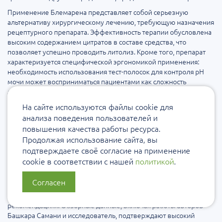
Применение Блемарена представляет собой серьезную
альтернативу хирургическому лечению, требующую назначения
рецептурного препарата. Эффективность терапии обусловлена
высоким содержанием цитратов в составе средства, что
позволяет успешно проводить литолиз. Кроме того, препарат
характеризуется специфической эргономикой применения:
необходимость использования тест-полосок для контроля pH
мочи может восприниматься пациентами как сложность
лечения. Однако именно этот контроль является ключевым
условием успешной терапии и профилактики рецидивов, так
На сайте используются файлы cookie для
как проведение литолиза и метафилактики без мониторинга
анализа поведения пользователей и
кислотности мочи неэффективно. Другие цитратные препараты
повышения качества работы ресурса.
также требуют аналогичного контроля, но Блемарен в своей
Продолжая использование сайта, вы
форме изначально закладывает необходимость данного
подтверждаете своё согласие на применение
мониторинга.
cookie в соответствии с нашей
политикой
.
В области метафилактики кальциеоксалатных камней
эффективность препаратов цитратного ряда убедительно
Согласен
доказана. Цитраты замедляют и останавливают рост
кальциевых конкрементов, что отражено в клинических
рекомендациях. Обзорные данные, включая работы авторов
Башкара Самани и исследователь, подтверждают высокий