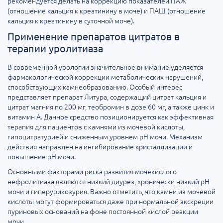
рекомендуется делать на коррекцию показателей ПАЖ
(отношение кальция к креатинину в моче) и ПАШ (отношение
кальция к креатинину в суточной моче).
Применение препаратов цитратов в
терапии уролитиаза
В современной урологии значительное внимание уделяется
фармакологической коррекции метаболических нарушений,
способствующих камнеобразованию. Особый интерес
представляет препарат Литура, содержащий цитрат кальция и
цитрат магния по 200 мг, теобромин в дозе 60 мг, а также цинк и
витамин А. Данное средство позиционируется как эффективная
терапия для пациентов с камнями из мочевой кислоты,
гипоцитратурией и сниженным уровнем pH мочи. Механизм
действия направлен на ингибирование кристаллизации и
повышение pH мочи.
Основными факторами риска развития мочекислого
нефролитиаза являются низкий диурез, хронически низкий pH
мочи и гиперурикозурия. Важно отметить, что камни из мочевой
кислоты могут формироваться даже при нормальной экскреции
пуриновых оснований на фоне постоянной кислой реакции
мочи.