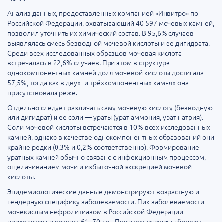
Анализ данных, предоставленных компанией «Инвитро» по
Российской Федерации, охватывающий 40 597 мочевых камней,
позволил уточнить их химический состав. В 95,6% случаев
выявлялась смесь безводной мочевой кислоты и её дигидрата.
Среди всех исследованных образцов мочевая кислота
встречалась в 22,6% случаев. При этом в структуре
однокомпонентных камней доля мочевой кислоты достигала
57,5%, тогда как в двух- и трёхкомпонентных камнях она
присутствовала реже.
Отдельно следует различать саму мочевую кислоту (безводную
или дигидрат) и её соли — ураты (урат аммония, урат натрия).
Соли мочевой кислоты встречаются в 10% всех исследованных
камней, однако в качестве однокомпонентных образований они
крайне редки (0,3% и 0,2% соответственно). Формирование
уратных камней обычно связано с инфекционным процессом,
ощелачиванием мочи и избыточной экскрецией мочевой
кислоты.
Эпидемиологические данные демонстрируют возрастную и
гендерную специфику заболеваемости. Пик заболеваемости
мочекислым нефролитиазом в Российской Федерации
приходится на возраст 61–70 лет. При этом мужчины болеют