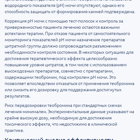
водородного показателя (pH) мочи отсутствуют, однако его
способность защищать от формирования камней подтверждена.
Коррекция pH мочи с помощью тест-полосок и контроль за
приверженностью пациента лечению остаются важными
аспектами терапии. При отказе пациента от самостоятельного
мониторинга показателей pH мочи назначение препаратов
цитратной группы должно сопровождаться разъяснением
необходимости контроля состояния. В некоторых ситуациях для
достижения терапевтического эффекта целесообразно
повышение уровня цитратов, в том числе с использованием
высокодозных препаратов, совместно с препаратами,
содержащими теобромин, под контролем pH мочи. Это
позволяет впоследствии отказаться от применения теобромина
или снизить его дозировку для поддержания достигнутых
результатов.
Риск передозировки теобромина при стандартных схемах
лечения минимален. Экспериментальные данные указывают на
крайне высокую дозу, необходимую для достижения
токсического эффекта, что недостижимо в клинической
практике.
Критический анализ эффективности