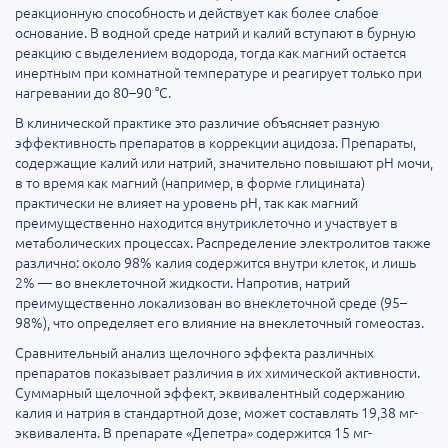
реакционную способность и действует как более слабое
основание. В водной среде натрий и калий вступают в бурную
реакцию с выделением водорода, тогда как магний остается
инертным при комнатной температуре и реагирует только при
нагревании до 80–90 °C.
В клинической практике это различие объясняет разную
эффективность препаратов в коррекции ацидоза. Препараты,
содержащие калий или натрий, значительно повышают pH мочи,
в то время как магний (например, в форме глицината)
практически не влияет на уровень pH, так как магний
преимущественно находится внутриклеточно и участвует в
метаболических процессах. Распределение электролитов также
различно: около 98% калия содержится внутри клеток, и лишь
2% — во внеклеточной жидкости. Напротив, натрий
преимущественно локализован во внеклеточной среде (95–
98%), что определяет его влияние на внеклеточный гомеостаз.
Сравнительный анализ щелочного эффекта различных
препаратов показывает различия в их химической активности.
Суммарный щелочной эффект, эквивалентный содержанию
калия и натрия в стандартной дозе, может составлять 19,38 мг-
эквивалента. В препарате «Депетра» содержится 15 мг-