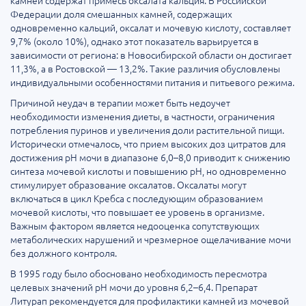
камней содержат примесь оксалата кальция. В Российской
Федерации доля смешанных камней, содержащих
одновременно кальций, оксалат и мочевую кислоту, составляет
9,7% (около 10%), однако этот показатель варьируется в
зависимости от региона: в Новосибирской области он достигает
11,3%, а в Ростовской — 13,2%. Такие различия обусловлены
индивидуальными особенностями питания и питьевого режима.
Причиной неудач в терапии может быть недоучет
необходимости изменения диеты, в частности, ограничения
потребления пуринов и увеличения доли растительной пищи.
Исторически отмечалось, что прием высоких доз цитратов для
достижения pH мочи в диапазоне 6,0–8,0 приводит к снижению
синтеза мочевой кислоты и повышению pH, но одновременно
стимулирует образование оксалатов. Оксалаты могут
включаться в цикл Кребса с последующим образованием
мочевой кислоты, что повышает ее уровень в организме.
Важным фактором является недооценка сопутствующих
метаболических нарушений и чрезмерное ощелачивание мочи
без должного контроля.
В 1995 году было обосновано необходимость пересмотра
целевых значений pH мочи до уровня 6,2–6,4. Препарат
Литурап рекомендуется для профилактики камней из мочевой