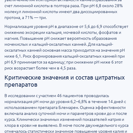
счет лимонной кислоты в полтора раза. При pH 6,8 около 28%
молекул лимонной кислоты имеют два диссоциированных
протона, а 71% — три.
Нормализация уровня pH в диапазоне от 5,6 до 6,9 способствует
снижению экскреции кальция, мочевой кислоты, фосфатов и
магния. Повышение pH снижает вероятность образования
мочекислых и кальций-оксалатных камней. Для кальций-
оксалатных камней основная масса приходится на значения pH
ниже 6,1. Риск формирования кальций-оксалатных камней при
pH 6,9 принимается за единицу; при снижении pH ниже 6 этот
риск возрастает более чем в 4,5 раза.
Критические значения и состав цитратных
препаратов
В исследовании с участием 46 пациентов проводилась
нормализация pH мочи до уровня 6,2–6,8% в течение 14 дней с
использованием препарата Блемарен. Оценка эффективности
включала анализ суточной мочи и параметров крови до и после
курса. Клинически значимых изменений показателей натрия и
хлора в крови не выявлено. В моче после двухнедельного курса
отмечалось статистически значимое повышение уровня калия и