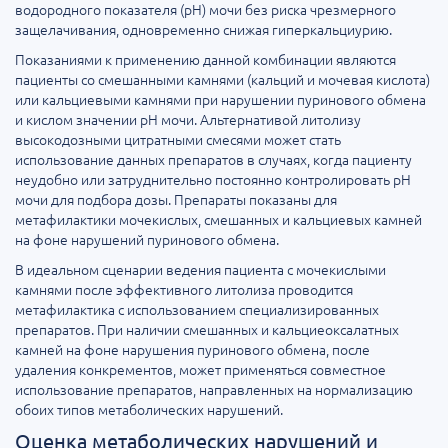
водородного показателя (pH) мочи без риска чрезмерного
защелачивания, одновременно снижая гиперкальциурию.
Показаниями к применению данной комбинации являются
пациенты со смешанными камнями (кальций и мочевая кислота)
или кальциевыми камнями при нарушении пуринового обмена
и кислом значении pH мочи. Альтернативой литолизу
высокодозными цитратными смесями может стать
использование данных препаратов в случаях, когда пациенту
неудобно или затруднительно постоянно контролировать pH
мочи для подбора дозы. Препараты показаны для
метафилактики мочекислых, смешанных и кальциевых камней
на фоне нарушений пуринового обмена.
В идеальном сценарии ведения пациента с мочекислыми
камнями после эффективного литолиза проводится
метафилактика с использованием специализированных
препаратов. При наличии смешанных и кальциеоксалатных
камней на фоне нарушения пуринового обмена, после
удаления конкрементов, может применяться совместное
использование препаратов, направленных на нормализацию
обоих типов метаболических нарушений.
Оценка метаболических нарушений и