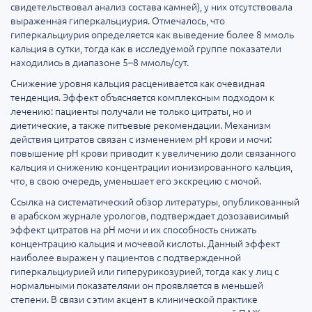
свидетельствовал анализ состава камней), у них отсутствовала
выраженная гиперкальциурия. Отмечалось, что
гиперкальциурия определяется как выведение более 8 ммоль
кальция в сутки, тогда как в исследуемой группе показатели
находились в диапазоне 5–8 ммоль/сут.
Снижение уровня кальция расценивается как очевидная
тенденция. Эффект объясняется комплексным подходом к
лечению: пациенты получали не только цитраты, но и
диетические, а также питьевые рекомендации. Механизм
действия цитратов связан с изменением pH крови и мочи:
повышение pH крови приводит к увеличению доли связанного
кальция и снижению концентрации ионизированного кальция,
что, в свою очередь, уменьшает его экскрецию с мочой.
Ссылка на систематический обзор литературы, опубликованный
в арабском журнале урологов, подтверждает дозозависимый
эффект цитратов на pH мочи и их способность снижать
концентрацию кальция и мочевой кислоты. Данный эффект
наиболее выражен у пациентов с подтвержденной
гиперкальциурией или гиперурикозурией, тогда как у лиц с
нормальными показателями он проявляется в меньшей
степени. В связи с этим акцент в клинической практике