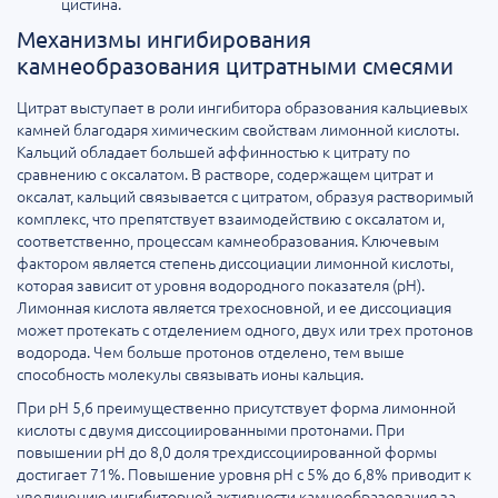
цистина.
Механизмы ингибирования
камнеобразования цитратными смесями
Цитрат выступает в роли ингибитора образования кальциевых
камней благодаря химическим свойствам лимонной кислоты.
Кальций обладает большей аффинностью к цитрату по
сравнению с оксалатом. В растворе, содержащем цитрат и
оксалат, кальций связывается с цитратом, образуя растворимый
комплекс, что препятствует взаимодействию с оксалатом и,
соответственно, процессам камнеобразования. Ключевым
фактором является степень диссоциации лимонной кислоты,
которая зависит от уровня водородного показателя (pH).
Лимонная кислота является трехосновной, и ее диссоциация
может протекать с отделением одного, двух или трех протонов
водорода. Чем больше протонов отделено, тем выше
способность молекулы связывать ионы кальция.
При pH 5,6 преимущественно присутствует форма лимонной
кислоты с двумя диссоциированными протонами. При
повышении pH до 8,0 доля трехдиссоциированной формы
достигает 71%. Повышение уровня pH с 5% до 6,8% приводит к
увеличению ингибиторной активности камнеобразования за