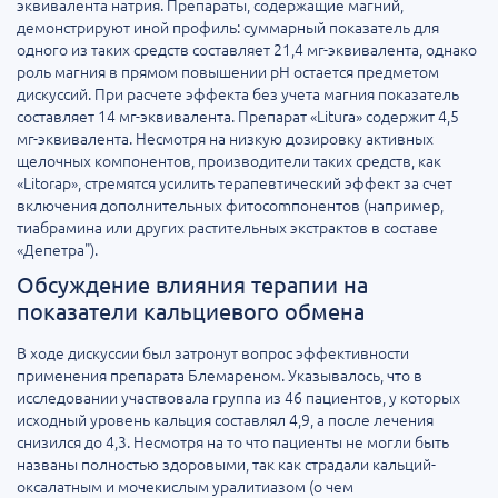
эквивалента натрия. Препараты, содержащие магний,
демонстрируют иной профиль: суммарный показатель для
одного из таких средств составляет 21,4 мг-эквивалента, однако
роль магния в прямом повышении pH остается предметом
дискуссий. При расчете эффекта без учета магния показатель
составляет 14 мг-эквивалента. Препарат «Litura» содержит 4,5
мг-эквивалента. Несмотря на низкую дозировку активных
щелочных компонентов, производители таких средств, как
«Litorap», стремятся усилить терапевтический эффект за счет
включения дополнительных фитocomпонентов (например,
тиабрамина или других растительных экстрактов в составе
«Депетра").
Обсуждение влияния терапии на
показатели кальциевого обмена
В ходе дискуссии был затронут вопрос эффективности
применения препарата Блемареном. Указывалось, что в
исследовании участвовала группа из 46 пациентов, у которых
исходный уровень кальция составлял 4,9, а после лечения
снизился до 4,3. Несмотря на то что пациенты не могли быть
названы полностью здоровыми, так как страдали кальций-
оксалатным и мочекислым уралитиазом (о чем