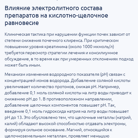
Влияние электролитного состава
препаратов на кислотно-щелочное
равновесие
Клиническая тактика при нарушении функции почек зависит от
степени снижения почечного клиренса. При критическом
повышении уровня креатинина (около 1000 мкмоль/л)
требуется пересмотр стратегии лечения и консилиумное
обсуждение, в то время как при умеренных отклонениях подход
может быть иным.
Механизм изменения водородного показателя (pH) связан с
концентрацией ионов водорода. Добавление соляной кислоты
увеличивает количество протонов, снижая pH. Например,
добавление 0,1 моль соляной кислоты на литр воды приводит к
снижению pH до 1. В противоположном направлении,
добавление щелочных компонентов повышает pH. Так,
введение 0,1 моль гидроксида натрия на литр воды повышает
pH до 13. Это обусловлено тем, что щелочные металлы (натрий,
калий) обладают высокой способностью отдавать электроны,
формируя сильное основание. Магний, относящийся к
щелочноземельным металлам, проявляет меньшую