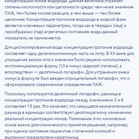
концентрации ионов водорода. Данная величина отражает
степень кислотности или щелочности среды: чем ниже значение
ПАЖ, тем более кислая реакция, а чем выше — тем более
щелочная. Концентрация протонов водорода в жидкой фазе
является ключевым параметром, тогда как в твердых (лед) и
газообразных (пар) агрегатных состояниях воды данный
показатель не применяется.
Для дистиллированной воды концентрация протонов водорода
составляет одну десятимиллионную часть на литр. В XX веке для
упрощения записи этого значения было решено использовать
экспоненциальную форму (10 в минус седьмой степени), а
впоследствии — десятичный логарифм. Для устранения знака
минус в формуле был введен отрицательный логарифм, что и
сформировало современное определение ПАЖ.
Поскольку используется десятичный логарифм, разница в
концентрации протонов водорода между значениями 5 и 6
составляет 10 раз. Это означает, что кажущаяся незначительной
разница в единицах соответствует десятикратному изменению
реальной концентрации ионов. Понимание этих химических
основ важно для клинического принятия решений, например,
при оценке состояния пациентов с почечной коликой и
высокими показателями креатинина.