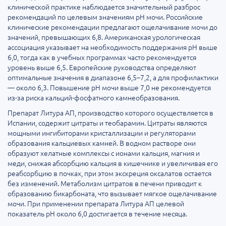
клинической практике наблюдается значительный разброс
рекомендаций по целевым значениям pH мочи. Российские
клинические рекомендации предлагают ощелачивание мочи до
значений, превышающих 6,8. Американская урологическая
ассоциация указывает на необходимость поддержания pH выше
6,0, тогда как в учебных программах часто рекомендуется
уровень выше 6,5. Европейские руководства определяют
оптимальные значения в диапазоне 6,5–7,2, а для профилактики
— около 6,3. Повышение pH мочи выше 7,0 не рекомендуется
из-за риска кальций-фосфатного камнеобразования.
Препарат Литура АП, производство которого осуществляется в
Испании, содержит цитраты и теобарамин. Цитраты являются
мощными ингибиторами кристаллизации и регуляторами
образования кальциевых камней. В водном растворе они
образуют хелатные комплексы с ионами кальция, магния и
меди, снижая абсорбцию кальция в кишечнике и увеличивая его
реабсорбцию в почках, при этом экскреция оксалатов остается
без изменений. Метаболизм цитратов в печени приводит к
образованию бикарбоната, что вызывает мягкое ощелачивание
мочи. При применении препарата Литура АП целевой
показатель pH около 6,0 достигается в течение месяца.