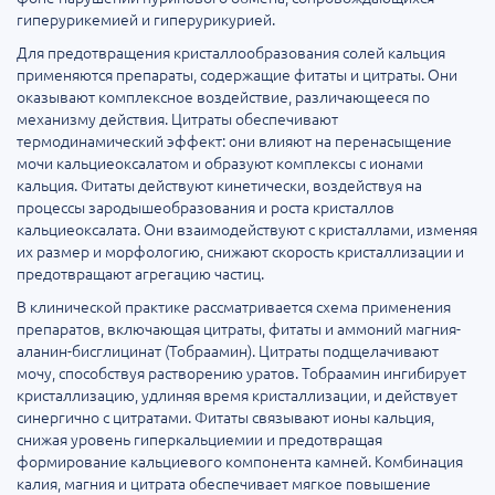
гиперурикемией и гиперурикурией.
Для предотвращения кристаллообразования солей кальция
применяются препараты, содержащие фитаты и цитраты. Они
оказывают комплексное воздействие, различающееся по
механизму действия. Цитраты обеспечивают
термодинамический эффект: они влияют на перенасыщение
мочи кальциеоксалатом и образуют комплексы с ионами
кальция. Фитаты действуют кинетически, воздействуя на
процессы зародышеобразования и роста кристаллов
кальциеоксалата. Они взаимодействуют с кристаллами, изменяя
их размер и морфологию, снижают скорость кристаллизации и
предотвращают агрегацию частиц.
В клинической практике рассматривается схема применения
препаратов, включающая цитраты, фитаты и аммоний магния-
аланин-бисглицинат (Тобраамин). Цитраты подщелачивают
мочу, способствуя растворению уратов. Тобраамин ингибирует
кристаллизацию, удлиняя время кристаллизации, и действует
синергично с цитратами. Фитаты связывают ионы кальция,
снижая уровень гиперкальциемии и предотвращая
формирование кальциевого компонента камней. Комбинация
калия, магния и цитрата обеспечивает мягкое повышение