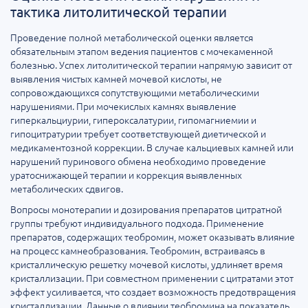
тактика литолитической терапии
Проведение полной метаболической оценки является
обязательным этапом ведения пациентов с мочекаменной
болезнью. Успех литолитической терапии напрямую зависит от
выявления чистых камней мочевой кислоты, не
сопровождающихся сопутствующими метаболическими
нарушениями. При мочекислых камнях выявление
гиперкальциурии, гипероксалатурии, гипомагниемии и
гипоцитратурии требует соответствующей диетической и
медикаментозной коррекции. В случае кальциевых камней или
нарушений пуринового обмена необходимо проведение
уратоснижающей терапии и коррекция выявленных
метаболических сдвигов.
Вопросы монотерапии и дозирования препаратов цитратной
группы требуют индивидуального подхода. Применение
препаратов, содержащих теобромин, может оказывать влияние
на процесс камнеобразования. Теобромин, встраиваясь в
кристаллическую решетку мочевой кислоты, удлиняет время
кристаллизации. При совместном применении с цитратами этот
эффект усиливается, что создает возможность предотвращения
кристаллизации. Данные о влиянии теобромина на показатель