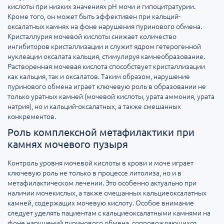
кислоты при низких значениях pH мочи и гипоцитратурии.
Кроме того, он может быть эффективен при кальций-
оксалатных камнях на фоне нарушения пуринового обмена.
Кристаллурия мочевой кислоты снижает количество
ингибиторов кристаллизации и служит ядром гетерогенной
нуклеации оксалата кальция, стимулируя камнеобразование.
Растворенная мочевая кислота способствует кристаллизации
как кальция, так и оксалатов. Таким образом, нарушение
пуринового обмена играет ключевую роль в образовании не
только уратных камней (мочевой кислоты, урата аммония, урата
натрия), но и кальций-оксалатных, а также смешанных
конкрементов.
Роль комплексной метафилактики при
камнях мочевого пузыря
Контроль уровня мочевой кислоты в крови и моче играет
ключевую роль не только в процессе литолиза, но и в
метафилактическом лечении. Это особенно актуально при
наличии мочекислых, а также смешанных кальциеоксалатных
камней, содержащих мочевую кислоту. Особое внимание
следует уделять пациентам с кальциеоксалатными камнями на
фоне нарушений пуринового обмена, сопровождающихся