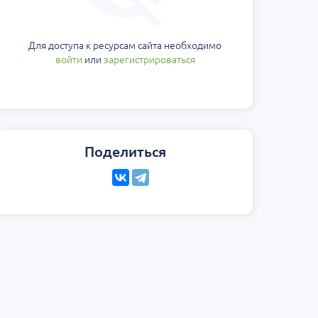
еская
Научно-практическая
Юбилейн
ология на 360°.
региональная интернет-
Блемарена
стной
конференция «УроМикс»
Классика
Для доступа к ресурсам сайта необходимо
метафил
Россия, Москва
07 сентября
Россия, Екатеринбург
15 августа
войти
или
зарегистрироваться
Поделиться