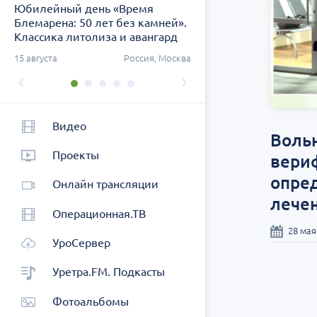
Юбилейный день «Время
Заседание ДОК «АСПЕК
Блемарена: 50 лет без камней».
СЗФО. Актуальные воп
Классика литолиза и авангард
урологии
метафилактики
ург
15 августа
Россия, Москва
26 августа
Россия, Санк
‹
›
Видео
Воль
Проекты
вери
опре
Онлайн трансляции
лече
Операционная.ТВ
28 мая
УроСервер
Уретра.FM. Подкасты
Фотоальбомы