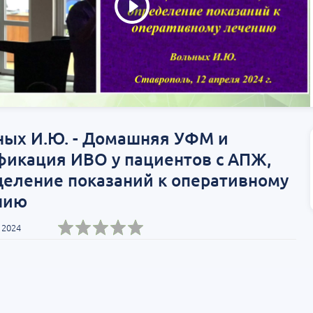
Т»:
Научно-практическая
Научно-практич
росы
региональная интернет-
конференция «Ур
конференция «УроМикс»
Экосистема в ча
медицине»
т-Петербург
28 августа
Россия, Хабаровск
04 сентября
ных И.Ю. - Домашняя УФМ и
фикация ИВО у пациентов с АПЖ,
деление показаний к оперативному
нию
 2024