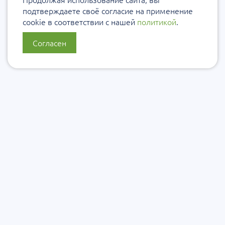
подтверждаете своё согласие на применение
cookie в соответствии с нашей
политикой
.
Согласен
О нас
Политика конфиденциальности
Политика защиты и обработки персональных данных
Сообщить об ошибке
Подписаться на рассылку
Согласие на обработку персональных данных
Подписаться на рассылку Уровеб