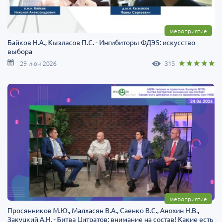
мероприятие
Байков Н.А., Кызласов П.C. - Ингибиторы ФДЭ5: искусство
выбора
29 июн 2026
315
мероприятие
Просянников М.Ю., Малхасян В.А., Саенко В.С., Анохин Н.В.,
Закуцкий А.Н. - Битва Цитратов: внимание на состав! Какие есть