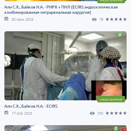
мероприятие
Али С.Х., Байков Н.А. - РИРХ + ПНЛ (ECIRS эндоскопическая
комбинированная интраренальная хирургия)
02 июн 2026
78
мероприятие
Али C.Х., Байков Н.А. - ECIRS
17 апр 2026
105