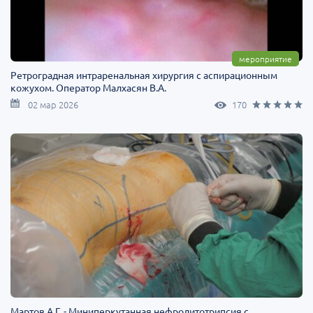
мероприятие
Ретроградная интраренальная хирургия с аспирационным
кожухом. Оператор Малхасян В.А.
02 мар 2026
170
Мартов А.Г. - Миниперкутанная нефролитотрипсия с