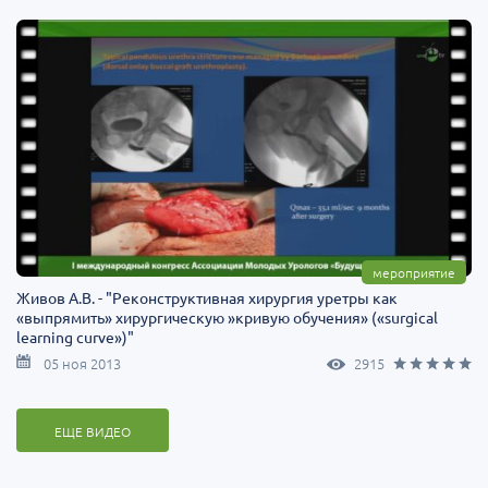
мероприятие
Живов А.В. - "Реконструктивная хирургия уретры как
«выпрямить» хирургическую »кривую обучения» («surgical
learning curve»)"
05 ноя 2013
2915
ЕЩЕ ВИДЕО