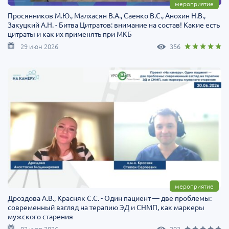
мероприятие
Просянников М.Ю., Малхасян В.А., Саенко В.С., Анохин Н.В.,
Закуцкий А.Н. - Битва Цитратов: внимание на состав! Какие есть
цитраты и как их применять при МКБ
29 июн 2026
356
мероприятие
Дроздова А.В., Красняк С.С. - Один пациент — две проблемы:
современный взгляд на терапию ЭД и СНМП, как маркеры
мужского старения
02 июл 2026
203