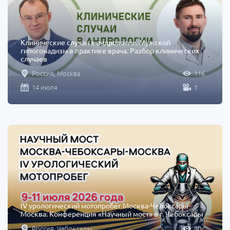
Клинические случаи в андрологии. Мужской
гипогонадизм в практике врача. Разбор клинических
случаев
Россия, Москва
116
14 июля
1
IV урологический мотопробег Москва-Чебоксары-
Москва. Конференция «Научный мост» в г. Чебоксары
Россия, Чебоксары
90