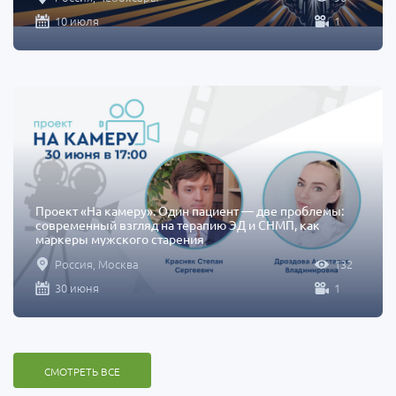
10 июля
1
Проект «На камеру». Один пациент — две проблемы:
современный взгляд на терапию ЭД и СНМП, как
маркеры мужского старения
Россия, Москва
132
30 июня
1
СМОТРЕТЬ ВСЕ