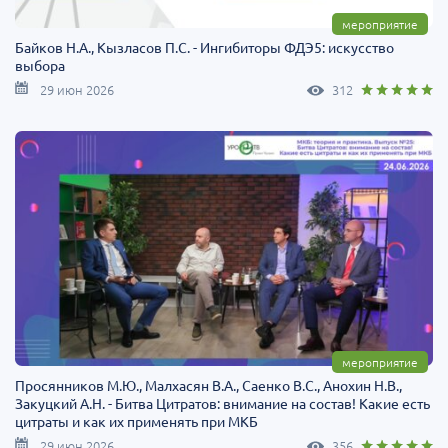
мероприятие
Байков Н.А., Кызласов П.C. - Ингибиторы ФДЭ5: искусство
выбора
29 июн 2026
312
мероприятие
Просянников М.Ю., Малхасян В.А., Саенко В.С., Анохин Н.В.,
Закуцкий А.Н. - Битва Цитратов: внимание на состав! Какие есть
цитраты и как их применять при МКБ
29 июн 2026
356