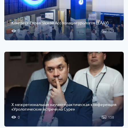
Конгресс Евразийской Ассоциации урологов (EAAУ)
0
129
X межрегиональная научно-практическая конференция
«Урологические встречи на Суре»
0
158