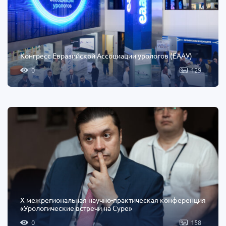
Конгресс Евразийской Ассоциации урологов (EAAУ)
0
129
X межрегиональная научно-практическая конференция
«Урологические встречи на Суре»
0
158