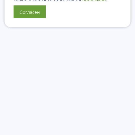
Согласен
О нас
Политика конфиденциальности
Политика защиты и обработки персональных данных
Сообщить об ошибке
Подписаться на рассылку
Согласие на обработку персональных данных
Подписаться на рассылку Уровеб
Подписаться на рассылку ЭКУро