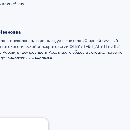
стов-на-Дону
Ивановна
колог, гинеколог-эндокринолог, урогинеколог. Старший научный
я гинекологической эндокринологии ФГБУ «НМИЦ АГ и П им В.И.
 России, вице-президент Российского общества специалистов по
ндокринологии и менопаузе