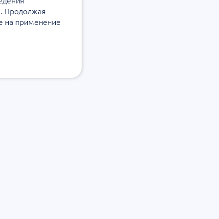
ведения
а. Продолжая
ие на применение
Подписаться на рассылку
х данных
Согласие на обработку персональных данных
Подписаться на рассылку Уровеб
Подписаться на рассылку ЭКУро