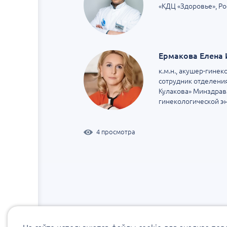
«КДЦ «Здоровье», Ро
Ермакова Елена 
к.м.н., акушер-гине
сотрудник отделени
Кулакова» Минздрава
гинекологической э
4 просмотра