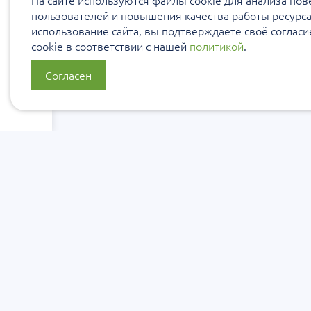
На сайте используются файлы cookie для анализа по
пользователей и повышения качества работы ресурс
использование сайта, вы подтверждаете своё соглас
cookie в соответствии с нашей
политикой
.
Согласен
О нас
Политика конфиденциальности
Политика защиты и обработки персональны
Сообщить об ошибке