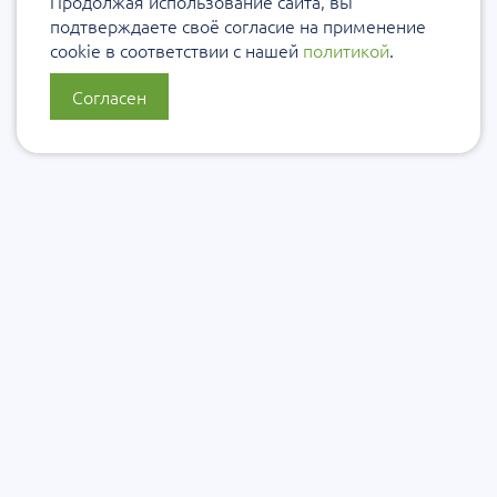
Продолжая использование сайта, вы
подтверждаете своё согласие на применение
cookie в соответствии с нашей
политикой
.
Согласен
О нас
Политика конфиденциальности
Политика защиты и обработки персональных данных
Сообщить об ошибке
Подписаться на рассылку
Согласие на обработку персональных данных
Подписаться на рассылку Уровеб