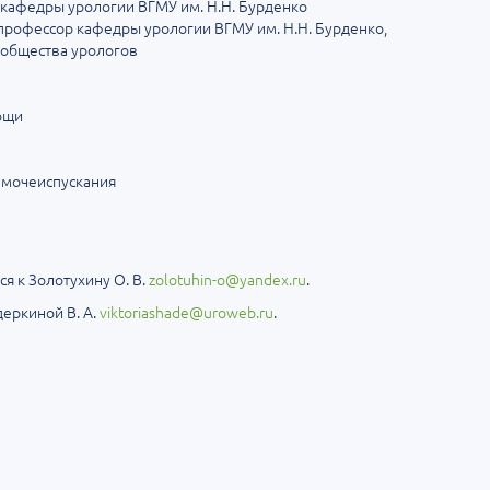
т кафедры урологии ВГМУ им. Н.Н. Бурденко
 профессор кафедры урологии ВГМУ им. Н.Н. Бурденко,
 общества урологов
мощи
 мочеиспускания
я к Золотухину О. В.
zolotuhin-o@yandex.ru
.
еркиной В. А.
viktoriashade@uroweb.ru
.