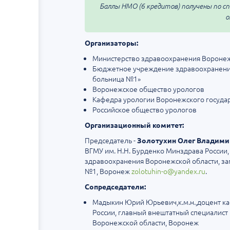
Баллы НМО (6 кредитов) получены по спе
о
Организаторы:
Министерство здравоохранения Воронеж
Бюджетное учреждение здравоохранения
больница №1»
Воронежское общество урологов
Кафедра урологии Воронежского государ
Российское общество урологов
Организационный комитет:
Председатель -
Золотухин Олег Владими
ВГМУ им. Н.Н. Бурденко Минздрава России
здравоохранения Воронежской области, за
№1, Воронеж
zolotuhin-o@yandex.ru
.
Сопредседатели:
Мадыкин Юрий Юрьевич,к.м.н.,доцент к
России, главный внештатный специалист
Воронежской области, Воронеж