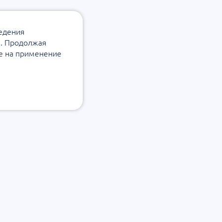
ведения
а. Продолжая
ие на применение
Подписаться на рассылку
х данных
Согласие на обработку персональных данных
Подписаться на рассылку Уровеб