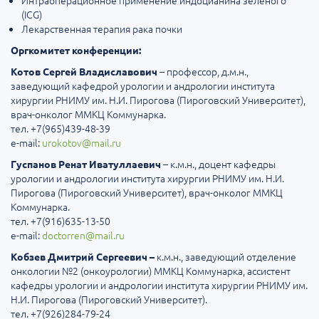
Интраоперационное применение индоцианина зеленого
(ICG)
Лекарственная терапия рака почки
Оргкомитет конференции:
– профессор, д.м.н.,
Котов Сергей Владиславович
заведующий кафедрой урологии и андрологии института
хирургии РНИМУ им. Н.И. Пирогова (Пироговский Университет),
врач-онколог ММКЦ Коммунарка.
тел. +7(965)439-48-39
e-mail:
urokotov@mail.ru
– к.м.н., доцент кафедры
Гуспанов Ренат Иватуллаевич
урологии и андрологии института хирургии РНИМУ им. Н.И.
Пирогова (Пироговский Университет), врач-онколог ММКЦ
Коммунарка.
тел. +7(916)635-13-50
e-mail:
doctorren@mail.ru
к.м.н.,
заведующий отделение
Кобзев Дмитрий Сергеевич –
онкологии №2 (онкоурологии) ММКЦ Коммунарка, ассистент
кафедры урологии и андрологии института хирургии РНИМУ им.
Н.И. Пирогова (Пироговский Университет).
тел. +7(926)284-79-24