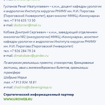
Гуспанов Ренат Иватуллаевич – к.м.н., доцент кафедры урологии
и андрологии Института хирургии РНИМУ им. Н.И. Пирогова
(Пироговский Университет), врач-онколог ММКЦ «Коммунарка»
тел. +7 916 635 13 50
e-mail:
doctorren@mail.ru
Кобзев Дмитрий Сергеевич – к.м.н., заведующий отделением
онкологии №2 (онкоурологии) ММКЦ «Коммунарка», ассистент
кафедры урологии и андрологии Института хирургии РНИМУ
им. Н.И. Пирогова (Пироговский Университет)
тел. +7 926 284 79 24
e-mail:
dimakobzev@yandex.ru
По вопросам реализации проекта, спонсорства, бронирования
гостиниц, авиа и железнодорожных билетов, организации
трансфера
Шадрина Мария
тел. +7 913 934 18 81
e-mail:
shadrina@sibeventgroup.ru
Стратегический информационный партнер
WWW.UROWEB.RU