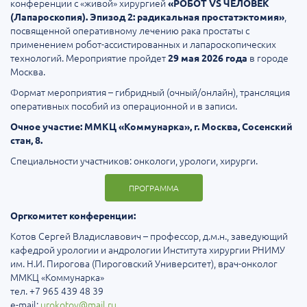
конференции с «живой» хирургией
«РОБОТ VS ЧЕЛОВЕК
,
(Лапароскопия). Эпизод 2: радикальная простатэктомия»
посвященной оперативному лечению рака простаты с
применением робот-ассистированных и лапароскопических
технологий. Мероприятие пройдет
в городе
29 мая 2026 года
Москва.
Формат мероприятия – гибридный (очный/онлайн), трансляция
оперативных пособий из операционной и в записи.
Очное участие: ММКЦ «Коммунарка», г. Москва, Сосенский
стан, 8.
Специальности участников: онкологи, урологи, хирурги.
ПРОГРАММА
Оргкомитет конференции:
Котов Сергей Владиславович – профессор, д.м.н., заведующий
кафедрой урологии и андрологии Института хирургии РНИМУ
им. Н.И. Пирогова (Пироговский Университет), врач-онколог
ММКЦ «Коммунарка»
тел. +7 965 439 48 39
e-mail:
urokotov@mail.ru