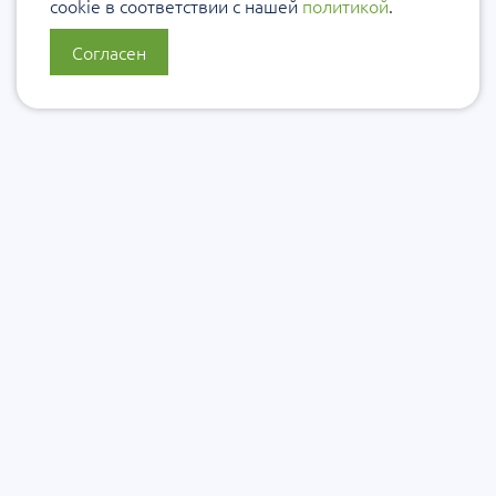
cookie в соответствии с нашей
политикой
.
Согласен
О нас
Политика конфиденциальности
Политика защиты и обработки персональных данных
Сообщить об ошибке
Подписаться на рассылку
Согласие на обработку персональных данных
Подписаться на рассылку Уровеб
Подписаться на рассылку ЭКУро