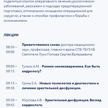
поделиться опытом оперативного лечения урологических
заболеваний, расскажем о подходах предоперационной
подготовки, оптимальном оснащении операционной для
хирургии, а также о способах профилактики и борьбы с
осложнениями.
ЛЕКЦИИ
доктора медицинских
Приветственное слово
08:50 –
наук, профессора, главного врача СПБ ГБУЗ КБ
09:00
Святителя Луки Попова Сергея Валерьевича
09:00 –
Гулько А.М. -
Раннее семяизвержение. Как быть
09:15
андрологу?
09:15 –
Гринь Е.А. -
Новые технологии в диагностике и
09:30
лечении эректильной дисфункции.
09:30 –
Юсупова А.В. -
Эректильная дисфункция. Взгляд
09:45
кардиолога.