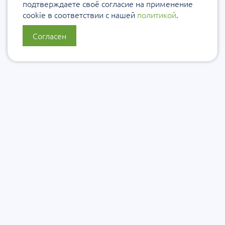
подтверждаете своё согласие на применение
cookie в соответствии с нашей
политикой
.
Согласен
О нас
Политика конфиденциальности
Политика защиты и обработки персональных данных
Сообщить об ошибке
Подписаться на рассылку
Согласие на обработку персональных данных
Подписаться на рассылку Уровеб