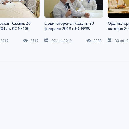
Т»:
Научно-практическая
Научно-практич
росы
региональная интернет-
конференция «Ур
конференция «УроМикс»
Экосистема в ча
медицине»
ская Казань. 20
Ординаторская Казань. 20
Ординаторс
т-Петербург
28 августа
Россия, Хабаровск
04 сентября
019 г. КС №100
февраля 2019 г. КС №99
октября 20
 2019
2519
07 апр 2019
2238
30 окт 