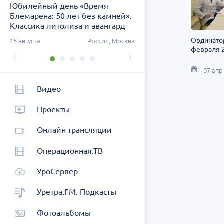
Юбилейный день «Время
Заседание ДОК «АСПЕК
Блемарена: 50 лет без камней».
СЗФО. Актуальные воп
Классика литолиза и авангард
урологии
метафилактики
Ординатор
ург
15 августа
Россия, Москва
26 августа
Россия, Санк
февраля 2
‹
›
07 апр
Видео
Проекты
Онлайн трансляции
Операционная.ТВ
УроСервер
Уретра.FM. Подкасты
Фотоальбомы