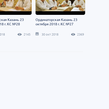
еская
Научно-практическая
Юбилейн
ология на 360°.
региональная интернет-
Блемарена
стной
конференция «УроМикс»
Классика
метафил
кая Казань. 23
Ординаторская Казань. 23
Россия, Москва
07 сентября
Россия, Екатеринбург
15 августа
18 г. КС №28
октября 2018 г. КС №27
2018
2145
30 окт 2018
2369