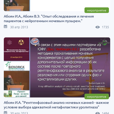
мероприятие
Абоян И.А., Абоян В.Э. "Опыт обследования и лечения
пациентов с нейрогенным мочевым пузырем."
30 апр 2013
1735
мероприятие
Абоян И.А. "Рентгенфазовый анализ мочевых камней - важное
условие выбора адекватной метафилактики уролитиаза"
30 апр 2013
1484