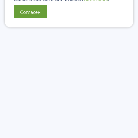
Согласен
О нас
Политика конфиденциальности
Политика защиты и обработки персональных данных
Сообщить об ошибке
Подписаться на рассылку
Согласие на обработку персональных данных
Подписаться на рассылку Уровеб
Подписаться на рассылку ЭКУро