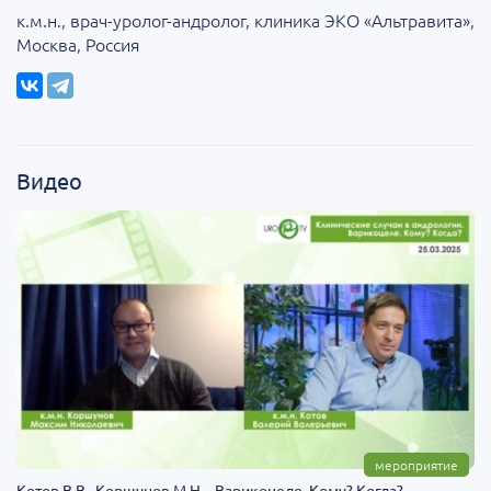
к.м.н., врач-уролог-андролог, клиника ЭКО «Альтравита»,
Москва, Россия
Видео
мероприятие
Котов В.В., Коршунов М.Н. - Варикоцеле. Кому? Когда?