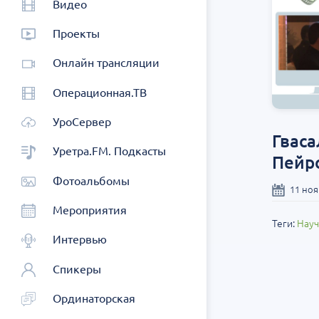
Видео
Проекты
Онлайн трансляции
Операционная.ТВ
УроСервер
Гваса
Уретра.FM. Подкасты
Пейр
Фотоальбомы
11 ноя
Мероприятия
Теги:
Науч
Интервью
Спикеры
Ординаторская