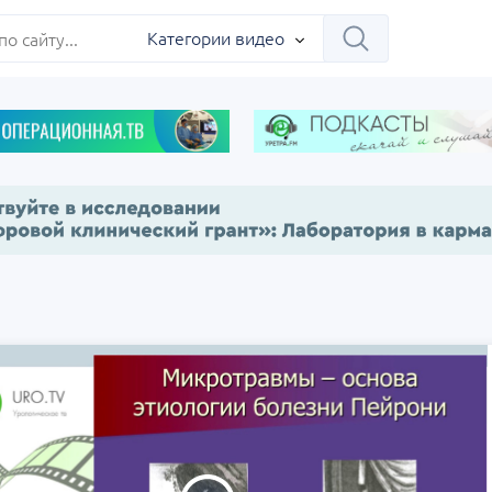
ербург
Категории видео
Научно-практическая
Заседание ДОК 
 на 360°.
региональная интернет-
Севастополь
конференция «УроМикс»
сия, Москва
07 сентября
Россия, Екатеринбург
17 сентября