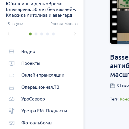
Юбилейный день «Время
Заседание ДОК «АСПЕК
Блемарена: 50 лет без камней».
СЗФО. Актуальные воп
Классика литолиза и авангард
урологии
метафилактики
ург
15 августа
Россия, Москва
26 августа
Россия, Санк
‹
›
Видео
Basse
Проекты
анти
масш
Онлайн трансляции
01 мар
Операционная.ТВ
УроСервер
Теги:
Конс
Уретра.FM. Подкасты
Фотоальбомы