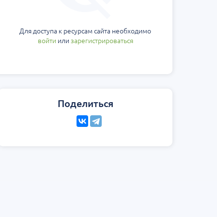
еская
Научно-практическая
Юбилейн
ология на 360°.
региональная интернет-
Блемарена
стной
конференция «УроМикс»
Классика
Для доступа к ресурсам сайта необходимо
метафил
Россия, Москва
07 сентября
Россия, Екатеринбург
15 августа
войти
или
зарегистрироваться
Поделиться