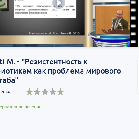
Т»:
Научно-практическая
Научно-практич
росы
региональная интернет-
конференция «Ур
конференция «УроМикс»
Экосистема в ча
медицине»
т-Петербург
28 августа
Россия, Хабаровск
04 сентября
ti M. - "Резистентность к
биотикам как проблема мирового
таба"
 2014
ервативное лечение