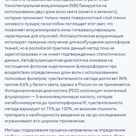
Узкоспектральная визуализация (NBI) базируется на
использовании двух длин волн света (синего и зеленого),
которые проникают только через поверхностный слой стенки
мочевого пузыря; гемоглобин поглощает этот свет, что
позволяет визуализировать зоны гиперваскуляризации,
характерные для опухолей. Фотоакустическая визуализация
использует лазерное излучение для возбуждения хромофоров
тканей, но в российской практике данный метод пока не
зарегистрирован и не имеет подтвержденных статистических
данных. Автофлуоресцентная диагностика основана на
поглощении фотонов эндогенными флюорофорами при
воздействии определенных длин волн с использованием
полосовых фильтров; чувствительность метода достигает 96%
против 8,6% у белого света, однако в России он не применяется.
Фотодинамическая диагностика (PDD) использует экзогенный
флуорохром — 5-аминолевулиновую кислоту, которая
метаболизируется до протопорфирина IX; чувствительность
метода варьирует от 75% до 100%, но высокая стоимость
препарата и необходимость введения за час до исследования
ограничивают его широкое применение.
Методы стадирования процесса направлены на определение
глубины инвазии опухоли, что критически важно для выбора