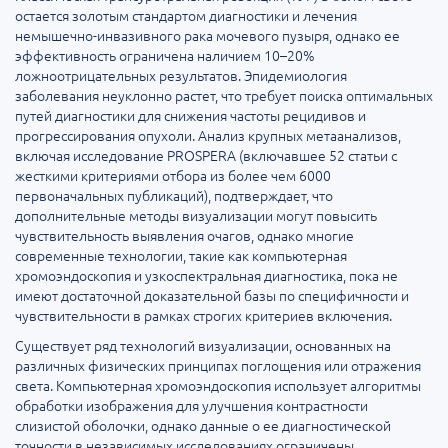
остается золотым стандартом диагностики и лечения
немышечно-инвазивного рака мочевого пузыря, однако ее
эффективность ограничена наличием 10–20%
ложноотрицательных результатов. Эпидемиология
заболевания неуклонно растет, что требует поиска оптимальных
путей диагностики для снижения частоты рецидивов и
прогрессирования опухоли. Анализ крупных метаанализов,
включая исследование PROSPERA (включавшее 52 статьи с
жесткими критериями отбора из более чем 6000
первоначальных публикаций), подтверждает, что
дополнительные методы визуализации могут повысить
чувствительность выявления очагов, однако многие
современные технологии, такие как компьютерная
хромоэндоскопия и узкоспектральная диагностика, пока не
имеют достаточной доказательной базы по специфичности и
чувствительности в рамках строгих критериев включения.
Существует ряд технологий визуализации, основанных на
различных физических принципах поглощения или отражения
света. Компьютерная хромоэндоскопия использует алгоритмы
обработки изображения для улучшения контрастности
слизистой оболочки, однако данные о ее диагностической
точности в независимых исследованиях ограничены.