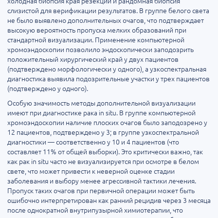
холодная биопсия края резекции и рандомная биопсия
слизистой для верификации результатов. В группе белого света
не было выявлено дополнительных очагов, что подтверждает
высокую вероятность пропуска мелких образований при
стандартной визуализации. Применение компьютерной
хромоэндоскопии позволило эндоскопически заподозрить
положительный хирургический край у двух пациентов
(подтверждено морфологически у одного), а узкоспектральная
диагностика выявила подозрительные участки у трех пациентов
(подтверждено у одного).
Особую значимость методы дополнительной визуализации
имеют при диагностике рака in situ. В группе компьютерной
хромоэндоскопии наличие плоских очагов было заподозрено у
12 пациентов, подтверждено у 3; в группе узкоспектральной
диагностики — соответственно у 10 и 4 пациентов (что
составляет 11% от общей выборки). Это критически важно, так
как рак in situ часто не визуализируется при осмотре в белом
свете, что может привести к неверной оценке стадии
заболевания и выбору менее агрессивной тактики лечения.
Пропуск таких очагов при первичной операции может быть
ошибочно интерпретирован как ранний рецидив через 3 месяца
после однократной внутрипузырной химиотерапии, что