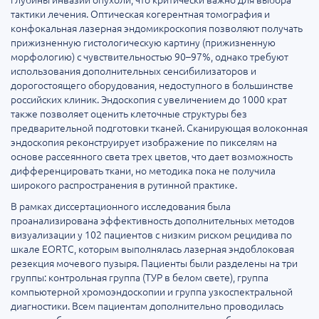
тактики лечения. Оптическая когерентная томография и
конфокальная лазерная эндомикроскопия позволяют получать
прижизненную гистологическую картину (прижизненную
морфологию) с чувствительностью 90–97%, однако требуют
использования дополнительных сенсибилизаторов и
дорогостоящего оборудования, недоступного в большинстве
российских клиник. Эндоскопия с увеличением до 1000 крат
также позволяет оценить клеточные структуры без
предварительной подготовки тканей. Сканирующая волоконная
эндоскопия реконструирует изображение по пикселям на
основе рассеянного света трех цветов, что дает возможность
дифференцировать ткани, но методика пока не получила
широкого распространения в рутинной практике.
В рамках диссертационного исследования была
проанализирована эффективность дополнительных методов
визуализации у 102 пациентов с низким риском рецидива по
шкале EORTC, которым выполнялась лазерная эндоблоковая
резекция мочевого пузыря. Пациенты были разделены на три
группы: контрольная группа (ТУР в белом свете), группа
компьютерной хромоэндоскопии и группа узкоспектральной
диагностики. Всем пациентам дополнительно проводилась