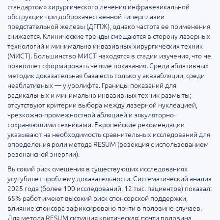
стандартом» хирургического лечения инфравезикальной
обструкции при доброкачественной гиперплазии
предстательной железы (ДГПЖ), однако частота ее применения
снижается. Клинические тренды смещаются в сторону лазерных
технологий и минимально инвазивных хирургических техник
(МИСТ). Большинство МИСТ находятся в стадии изучения, что не
позволяет сформировать четкие показания. Среди аблативных
методик доказательная база есть только у акваабляции, среди
неаблативных — у уролифта. Границы показаний для
радикальных и минимально инвазивных техник размыты;
отсутствуют критерии выбора между лазерной нуклеацией,
чрезкожно-промежностной абляцией и эякуляторно-
сохраняющими техниками. Европейские рекомендации
указывают на необходимость сравнительных исследований для
определения роли метода RESUM (резекция с использованием
резонансной энергии).
Высокий риск смещения в существующих исследованиях
усугубляет проблему доказательности. Систематический анализ
2025 года (более 100 исследований, 12 тыс. пациентов) показал:
65% работ имеют высокий риск спонсорской поддержки,
влияние спонсора зафиксировано почти в половине случаев.
Для метода RESUM ситуация критическая: почти половина