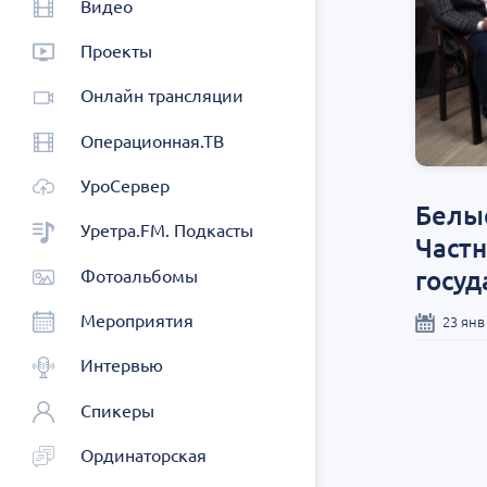
Видео
Проекты
Онлайн трансляции
Операционная.ТВ
УроСервер
Белые
Уретра.FM. Подкасты
Частн
госуд
Фотоальбомы
Мероприятия
23 янв
Интервью
Спикеры
Ординаторская