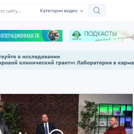
ербург
Категории видео
Научно-практическая
Заседание ДОК 
 на 360°.
региональная интернет-
Севастополь
конференция «УроМикс»
сия, Москва
07 сентября
Россия, Екатеринбург
17 сентября