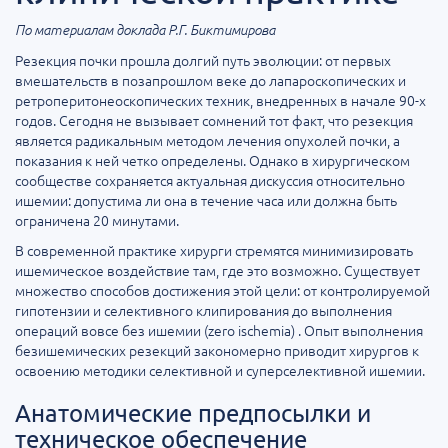
По материалам доклада Р.Г. Биктимирова
Резекция почки прошла долгий путь эволюции: от первых
вмешательств в позапрошлом веке до лапароскопических и
ретроперитонеоскопических техник, внедренных в начале 90-х
годов. Сегодня не вызывает сомнений тот факт, что резекция
является радикальным методом лечения опухолей почки, а
показания к ней четко определены. Однако в хирургическом
сообществе сохраняется актуальная дискуссия относительно
ишемии: допустима ли она в течение часа или должна быть
ограничена 20 минутами.
В современной практике хирурги стремятся минимизировать
ишемическое воздействие там, где это возможно. Существует
множество способов достижения этой цели: от контролируемой
гипотензии и селективного клипирования до выполнения
операций вовсе без ишемии (zero ischemia) . Опыт выполнения
безишемических резекций закономерно приводит хирургов к
освоению методики селективной и суперселективной ишемии.
Анатомические предпосылки и
техническое обеспечение