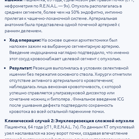
нефрометрия по R.E.N.A.L. — 9x). Опухоль располагалась в
среднем сегменте, более чем на 50% эндофитно, интимно
прилегая к чашечно-лоханочной системе. Артериальная
анатомия была представлена одной почечной артерией с
ранним делением.
На основе оценки архитектоники был
Ход операции:
наложен зажим на выбранную сегментарную артерию.
Введение индоцианина наглядно подтвердило, что именно
этот сосуд кровоснабжает целевой сегмент с опухолью.
Резекция выполнялась в условиях селективной
Результат:
ишемии без пережатия основного ствола. Хирурги отметили
отсутствие активного артериального кровотечения;
наблюдалась лишь венозная кровоточивость, с которой
успешно справляется ультразвуковой диссектор или
сочетание ножниц и биполяра . Финальное введение ICG
после ушивания дефекта подтвердило сохранность
кровотока во всей остальной паренхиме почки.
Клинический случай 2: Энуклеорезекция сложной опухоли
Пациентка, 64 года (cT1, R.E.N.A.L. 7x). По данным КТ опухолевый
узел наслаивался на зону ворот почки, создавая впечатление