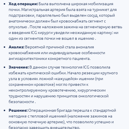
Была выполнена широкая мобилизация
Ход операции:
почки. Магистральная артерия была взята на турникет для
подстраховки, параллельно был выделен сосуд, который
анатомически должен был кровоснабжать сегмент с
опухолью . После наложения зажима на сегментарную ветвь
и введения ICG хирурги увидели неожиданную картину: ни
один из сегментов почки не вошел в ишемию .
Вероятной причиной стала аномалия
Анализ:
кровоснабжения или индивидуальные особенности
ангиоархитектоники конкретного пациента.
В данном случае технология ICG позволила
Значение:
избежать критической ошибки. Начало резекции крупного
узла в условиях ложной «кажущейся» ишемии (при
сохраненном кровотоке) могло привести к
неконтролируемому кровотечению, хирургическим
трудностям и нарушению принципов онкологической
безопасности .
Операционная бригада перешла к стандартной
Решение:
методике с тепловой ишемией (наложение зажимов на
основную почечную артерию), что позволило успешно и
безопасно завершить вмешательство.