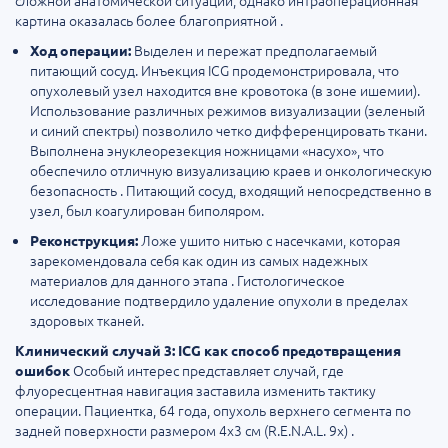
сложной анатомической ситуации, однако интраоперационная
картина оказалась более благоприятной .
Выделен и пережат предполагаемый
Ход операции:
питающий сосуд. Инъекция ICG продемонстрировала, что
опухолевый узел находится вне кровотока (в зоне ишемии).
Использование различных режимов визуализации (зеленый
и синий спектры) позволило четко дифференцировать ткани.
Выполнена энуклеорезекция ножницами «насухо», что
обеспечило отличную визуализацию краев и онкологическую
безопасность . Питающий сосуд, входящий непосредственно в
узел, был коагулирован биполяром.
Ложе ушито нитью с насечками, которая
Реконструкция:
зарекомендовала себя как один из самых надежных
материалов для данного этапа . Гистологическое
исследование подтвердило удаление опухоли в пределах
здоровых тканей.
Клинический случай 3: ICG как способ предотвращения
Особый интерес представляет случай, где
ошибок
флуоресцентная навигация заставила изменить тактику
операции. Пациентка, 64 года, опухоль верхнего сегмента по
задней поверхности размером 4х3 см (R.E.N.A.L. 9x) .