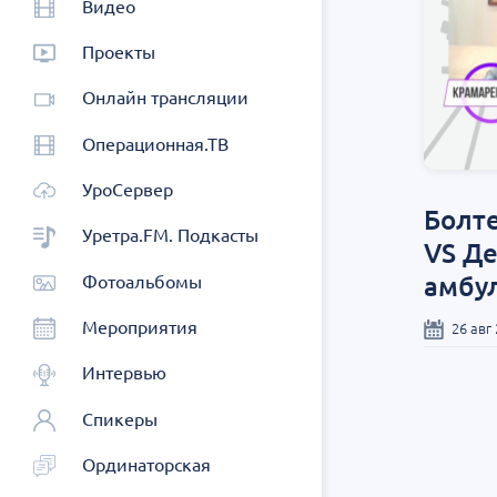
Видео
Проекты
Онлайн трансляции
Операционная.ТВ
УроСервер
Болте
Уретра.FM. Подкасты
VS Де
амбул
Фотоальбомы
Мероприятия
26 авг
Интервью
Спикеры
Ординаторская