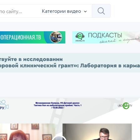
ербург
Категории видео
Научно-практическая
Заседание ДОК 
 на 360°.
региональная интернет-
Севастополь
конференция «УроМикс»
сия, Москва
07 сентября
Россия, Екатеринбург
17 сентября