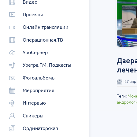
Видео
Проекты
Онлайн трансляции
Операционная.ТВ
УроСервер
Дзера
Уретра.FM. Подкасты
лече
Фотоальбомы
27 апр
Мероприятия
Теги:
Моче
андролог
Интервью
Спикеры
Ординаторская