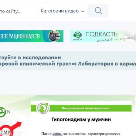
ербург
Категории видео
Научно-практическая
Заседание ДОК 
 на 360°.
региональная интернет-
Севастополь
конференция «УроМикс»
сия, Москва
07 сентября
Россия, Екатеринбург
17 сентября