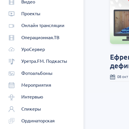
Видео
Проекты
Онлайн трансляции
Операционная.ТВ
УроСервер
Ефрем
Уретра.FM. Подкасты
дефи
Фотоальбомы
08 окт
Мероприятия
Интервью
Спикеры
Ординаторская