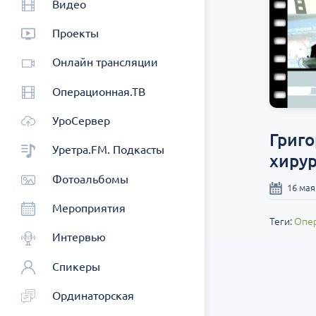
Видео
Проекты
Онлайн трансляции
Операционная.ТВ
УроСервер
Григо
Уретра.FM. Подкасты
хирур
Фотоальбомы
16 мая
Мероприятия
Теги:
Опер
Интервью
Спикеры
Ординаторская