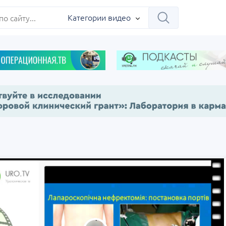
ербург
Категории видео
Научно-практическая
Заседание ДОК 
 на 360°.
региональная интернет-
Севастополь
конференция «УроМикс»
сия, Москва
07 сентября
Россия, Екатеринбург
17 сентября