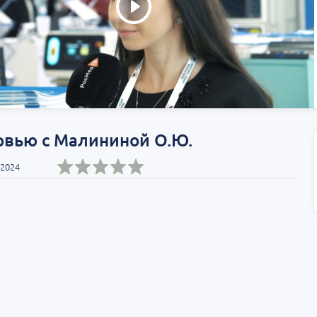
Т»:
Научно-практическая
Научно-практич
росы
региональная интернет-
конференция «Ур
конференция «УроМикс»
Экосистема в ча
медицине»
т-Петербург
28 августа
Россия, Хабаровск
04 сентября
рвью с Малининой О.Ю.
 2024