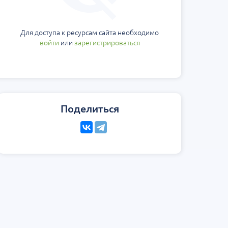
еская
Научно-практическая
Юбилейн
ология на 360°.
региональная интернет-
Блемарена
стной
конференция «УроМикс»
Классика
Для доступа к ресурсам сайта необходимо
метафил
Россия, Москва
07 сентября
Россия, Екатеринбург
15 августа
войти
или
зарегистрироваться
Поделиться