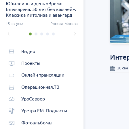
Юбилейный день «Время
Заседание ДОК «АСПЕК
Блемарена: 50 лет без камней».
СЗФО. Актуальные воп
Классика литолиза и авангард
урологии
метафилактики
ург
15 августа
Россия, Москва
26 августа
Россия, Санк
‹
›
Видео
Инте
Проекты
30 сен
Онлайн трансляции
Операционная.ТВ
УроСервер
Уретра.FM. Подкасты
Фотоальбомы