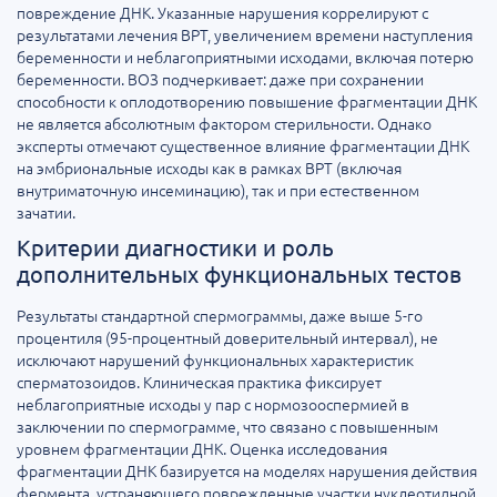
повреждение ДНК. Указанные нарушения коррелируют с
результатами лечения ВРТ, увеличением времени наступления
беременности и неблагоприятными исходами, включая потерю
беременности. ВОЗ подчеркивает: даже при сохранении
способности к оплодотворению повышение фрагментации ДНК
не является абсолютным фактором стерильности. Однако
эксперты отмечают существенное влияние фрагментации ДНК
на эмбриональные исходы как в рамках ВРТ (включая
внутриматочную инсеминацию), так и при естественном
зачатии.
Критерии диагностики и роль
дополнительных функциональных тестов
Результаты стандартной спермограммы, даже выше 5-го
процентиля (95-процентный доверительный интервал), не
исключают нарушений функциональных характеристик
сперматозоидов. Клиническая практика фиксирует
неблагоприятные исходы у пар с нормозооспермией в
заключении по спермограмме, что связано с повышенным
уровнем фрагментации ДНК. Оценка исследования
фрагментации ДНК базируется на моделях нарушения действия
фермента, устраняющего поврежденные участки нуклеотидной