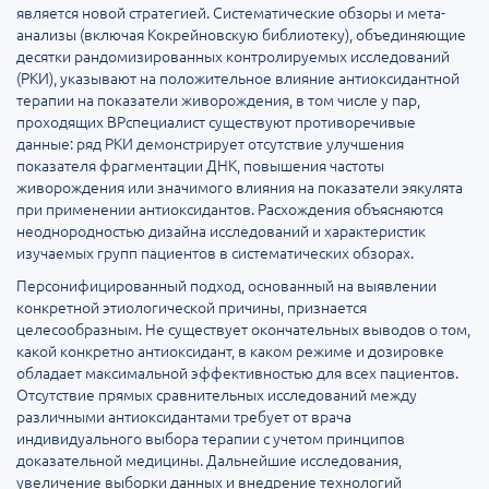
является новой стратегией. Систематические обзоры и мета-
анализы (включая Кокрейновскую библиотеку), объединяющие
десятки рандомизированных контролируемых исследований
(РКИ), указывают на положительное влияние антиоксидантной
терапии на показатели живорождения, в том числе у пар,
проходящих ВРспециалист существуют противоречивые
данные: ряд РКИ демонстрирует отсутствие улучшения
показателя фрагментации ДНК, повышения частоты
живорождения или значимого влияния на показатели эякулята
при применении антиоксидантов. Расхождения объясняются
неоднородностью дизайна исследований и характеристик
изучаемых групп пациентов в систематических обзорах.
Персонифицированный подход, основанный на выявлении
конкретной этиологической причины, признается
целесообразным. Не существует окончательных выводов о том,
какой конкретно антиоксидант, в каком режиме и дозировке
обладает максимальной эффективностью для всех пациентов.
Отсутствие прямых сравнительных исследований между
различными антиоксидантами требует от врача
индивидуального выбора терапии с учетом принципов
доказательной медицины. Дальнейшие исследования,
увеличение выборки данных и внедрение технологий