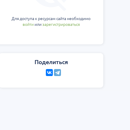
еская
Научно-практическая
Юбилейн
ология на 360°.
региональная интернет-
Блемарена
стной
конференция «УроМикс»
Классика
Для доступа к ресурсам сайта необходимо
метафил
Россия, Москва
07 сентября
Россия, Екатеринбург
15 августа
войти
или
зарегистрироваться
Поделиться