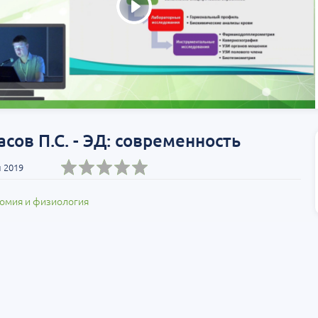
Т»:
Научно-практическая
Научно-практич
росы
региональная интернет-
конференция «Ур
конференция «УроМикс»
Экосистема в ча
медицине»
т-Петербург
28 августа
Россия, Хабаровск
04 сентября
сов П.С. - ЭД: современность
 2019
омия и физиология