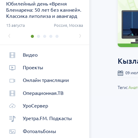
Юбилейный день «Время
Заседание ДОК «АСПЕК
Блемарена: 50 лет без камней».
СЗФО. Актуальные воп
Классика литолиза и авангард
урологии
метафилактики
ург
15 августа
Россия, Москва
26 августа
Россия, Санк
‹
›
Видео
Кызла
Проекты
09 июл
Онлайн трансляции
Теги:
Анат
Операционная.ТВ
УроСервер
Уретра.FM. Подкасты
Фотоальбомы