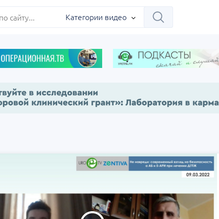
ербург
Категории видео
Научно-практическая
Заседание ДОК 
 на 360°.
региональная интернет-
Севастополь
конференция «УроМикс»
сия, Москва
07 сентября
Россия, Екатеринбург
17 сентября