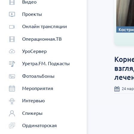
Видео
Проекты
Онлайн трансляции
Операционная.ТВ
УроСервер
Корне
Уретра.FM. Подкасты
взгля
лече
Фотоальбомы
Мероприятия
24 мар
Интервью
Спикеры
Ординаторская