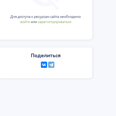
еская
Научно-практическая
Юбилейн
ология на 360°.
региональная интернет-
Блемарена
стной
конференция «УроМикс»
Классика
Для доступа к ресурсам сайта необходимо
метафил
Россия, Москва
07 сентября
Россия, Екатеринбург
15 августа
войти
или
зарегистрироваться
Поделиться