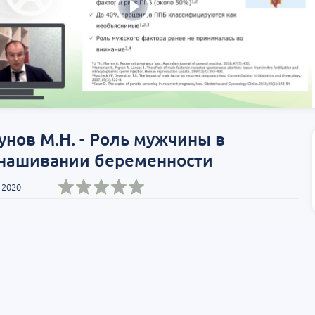
Т»:
Научно-практическая
Научно-практич
росы
региональная интернет-
конференция «Ур
конференция «УроМикс»
Экосистема в ча
медицине»
т-Петербург
28 августа
Россия, Хабаровск
04 сентября
нов М.Н. - Роль мужчины в
нашивании беременности
 2020