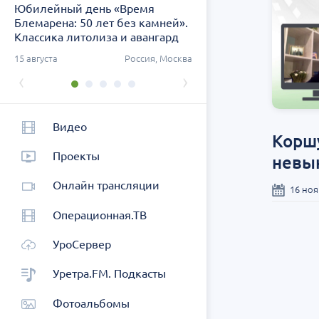
Юбилейный день «Время
Заседание ДОК «АСПЕК
Блемарена: 50 лет без камней».
СЗФО. Актуальные воп
Классика литолиза и авангард
урологии
метафилактики
ург
15 августа
Россия, Москва
26 августа
Россия, Санк
‹
›
Видео
Коршу
Проекты
невы
Онлайн трансляции
16 ноя
Операционная.ТВ
УроСервер
Уретра.FM. Подкасты
Фотоальбомы