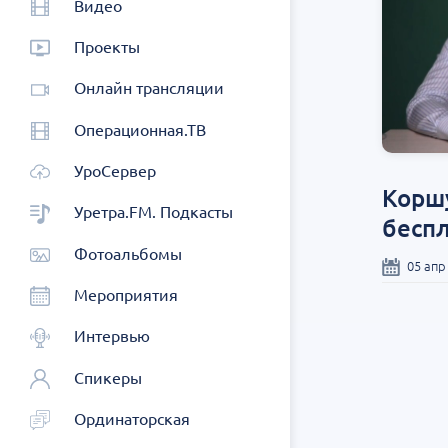
Видео
Проекты
Онлайн трансляции
Операционная.ТВ
УроСервер
Коршу
Уретра.FM. Подкасты
бесп
Фотоальбомы
05 апр
Мероприятия
Интервью
Спикеры
Ординаторская