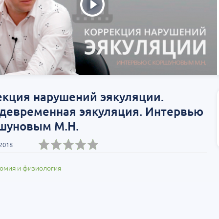
екция нарушений эякуляции.
девременная эякуляция. Интервью
ршуновым М.Н.
 2018
омия и физиология