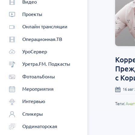
Видео
Проекты
Онлайн трансляции
Операционная.ТВ
УроСервер
Корр
Уретра.FM. Подкасты
Преж
с Ко
Фотоальбомы
Мероприятия
16 авг
Интервью
Теги:
Анат
Спикеры
Ординаторская