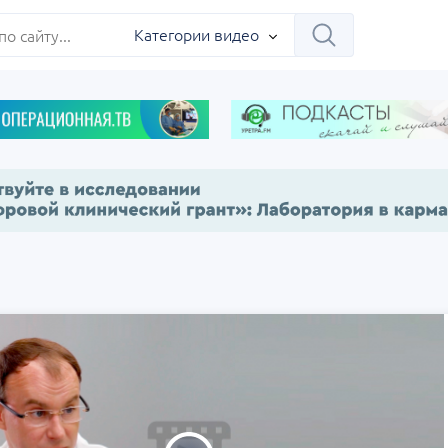
ербург
Категории видео
Научно-практическая
Заседание ДОК 
 на 360°.
региональная интернет-
Севастополь
конференция «УроМикс»
сия, Москва
07 сентября
Россия, Екатеринбург
17 сентября