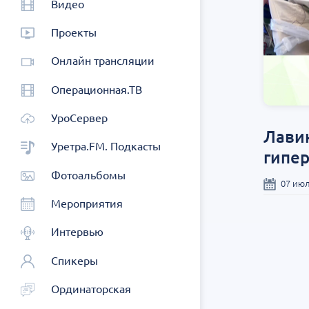
Видео
Проекты
Онлайн трансляции
Операционная.ТВ
УроСервер
Лавин
Уретра.FM. Подкасты
гипе
Фотоальбомы
07 июл
Мероприятия
Интервью
Спикеры
Ординаторская