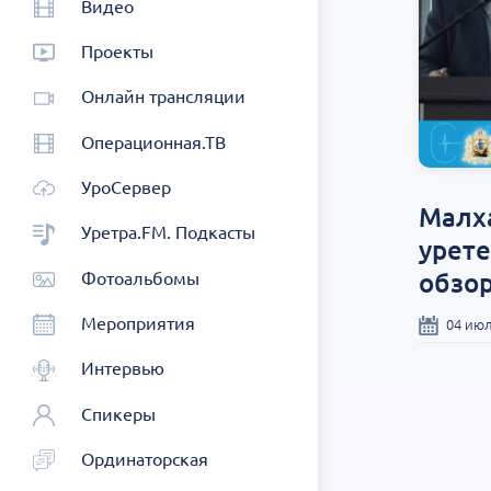
Видео
Проекты
Онлайн трансляции
Операционная.ТВ
УроСервер
Малха
Уретра.FM. Подкасты
урет
обзо
Фотоальбомы
Мероприятия
04 июл
Интервью
Спикеры
Ординаторская