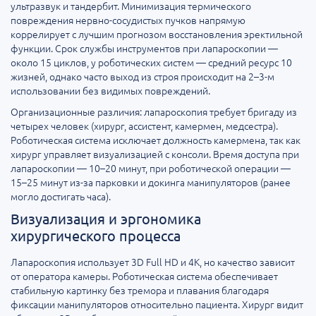
ультразвук и тандербит. Минимизация термического
повреждения нервно-сосудистых пучков напрямую
коррелирует с лучшим прогнозом восстановления эректильной
функции. Срок службы инструментов при лапароскопии —
около 15 циклов, у роботических систем — средний ресурс 10
жизней, однако часто выход из строя происходит на 2–3-м
использовании без видимых повреждений.
Организационные различия: лапароскопия требует бригаду из
четырех человек (хирург, ассистент, камермен, медсестра).
Роботическая система исключает должность камермена, так как
хирург управляет визуализацией с консоли. Время доступа при
лапароскопии — 10–20 минут, при роботической операции —
15–25 минут из-за парковки и докинга манипуляторов (ранее
могло достигать часа).
Визуализация и эргономика
хирургического процесса
Лапароскопия использует 3D Full HD и 4K, но качество зависит
от оператора камеры. Роботическая система обеспечивает
стабильную картинку без тремора и плавания благодаря
фиксации манипуляторов относительно пациента. Хирург видит