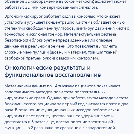
объемное 3D-изображение высокой четкости; ассистент может
работать с 2D или конвертированным сигналом.
Эргономика: хирург работает сидя за консолью, что снижает
усталость и улучшает концентрацию. Система обладает семью
степенями свободы манипуляторов, имитируя движения кисти с
точностью и исключая тремор. Интеллектуальная система
безопасности блокирует непредвиденные или опасные
движения в реальном времени. Это позволяет выполнять
сложные манипуляции (шовный материал, тракция тканей
свободной третьей рукой) с высоким контролем.
Онкологические результаты и
функциональное восстановление
Метаанализы данных по 14 тысячам пациентов показывают
сопоставимость методов по частоте положительных
хирургических краев. Однако при роботическом методе частота
биохимического рецидива за первый год снижается почти в два
раза. В отношении функциональных исходов роботическая
хирургия имеет преимущество: раннее удержание мочи
достигается в 3 раза чаще, восстановление эректильной
функции — в 2 раза чаще по сравнению с лапароскопией.