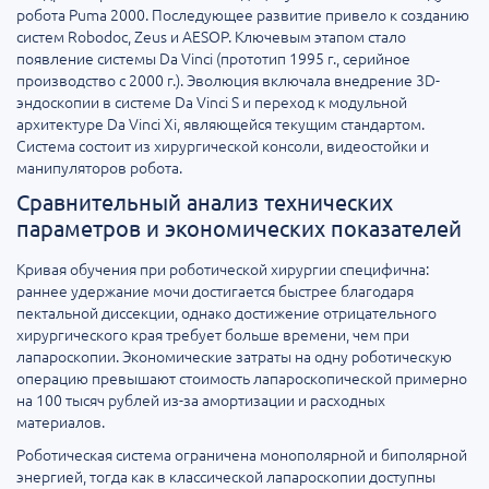
робота Puma 2000. Последующее развитие привело к созданию
систем Robodoc, Zeus и AESOP. Ключевым этапом стало
появление системы Da Vinci (прототип 1995 г., серийное
производство с 2000 г.). Эволюция включала внедрение 3D-
эндоскопии в системе Da Vinci S и переход к модульной
архитектуре Da Vinci Xi, являющейся текущим стандартом.
Система состоит из хирургической консоли, видеостойки и
манипуляторов робота.
Сравнительный анализ технических
параметров и экономических показателей
Кривая обучения при роботической хирургии специфична:
раннее удержание мочи достигается быстрее благодаря
пектальной диссекции, однако достижение отрицательного
хирургического края требует больше времени, чем при
лапароскопии. Экономические затраты на одну роботическую
операцию превышают стоимость лапароскопической примерно
на 100 тысяч рублей из-за амортизации и расходных
материалов.
Роботическая система ограничена монополярной и биполярной
энергией, тогда как в классической лапароскопии доступны