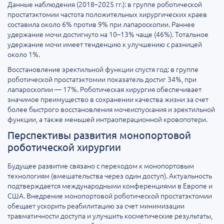
Данные наблюдения (2018–2025 гг.): в группе роботической
простатэктомии частота положительных хирургических краев
составила около 6% против 9% при лапароскопии. Раннее
удержание мочи достигнуто на 10–13% чаще (46%). Тотальное
удержание мочи имеет тенденцию к улучшению с разницей
около 1%.
Восстановление эректильной функции спустя год: в группе
роботической простатэктомии показатель достиг 34%, при
лапароскопии — 17%. Роботическая хирургия обеспечивает
значимое преимущество в сохранении качества жизни за счет
более быстрого восстановления мочеиспускания и эректильной
функции, а также меньшей интраоперационной кровопотери.
Перспективы развития монопортовой
роботической хирургии
Будущее развитие связано с переходом к монопортовым
технологиям (вмешательства через один доступ). Актуальность
подтверждается международными конференциями в Европе и
США. Внедрение монопортовой роботической простатэктомии
обещает ускорить реабилитацию за счет минимизации
травматичности доступа и улучшить косметические результаты,