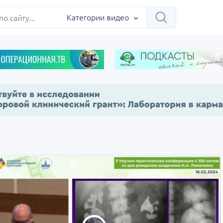
ербург
Категории видео
Научно-практическая
Заседание ДОК 
 на 360°.
региональная интернет-
Севастополь
конференция «УроМикс»
сия, Москва
07 сентября
Россия, Екатеринбург
17 сентября