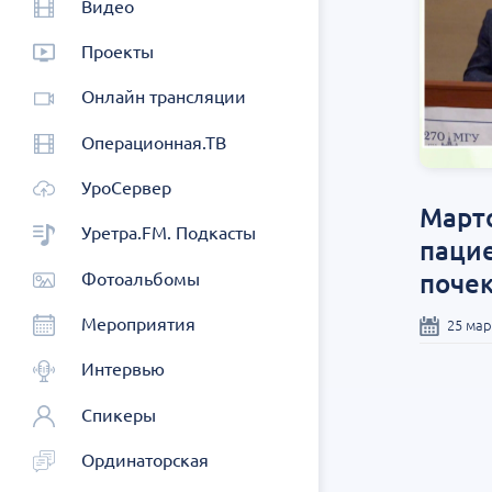
Видео
Проекты
Онлайн трансляции
Операционная.ТВ
УроСервер
Марто
Уретра.FM. Подкасты
паци
поче
Фотоальбомы
Мероприятия
25 мар
Интервью
Спикеры
Ординаторская