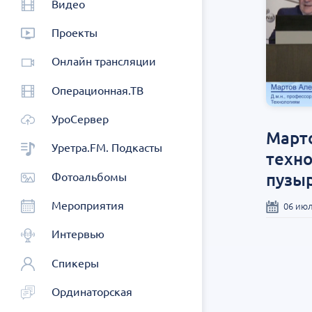
Видео
Проекты
Онлайн трансляции
Операционная.ТВ
УроСервер
Марто
Уретра.FM. Подкасты
техно
пузы
Фотоальбомы
Мероприятия
06 июл
Интервью
Спикеры
Ординаторская