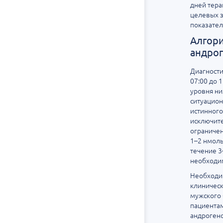
дней тера
целевых з
показател
Алгори
андрог
Диагности
07:00 до 
уровня ни
ситуацион
истинного
исключите
ограничен
1–2 нмоль
течение 3
необходи
Необходим
клиничес
мужского 
пациентам
андроген