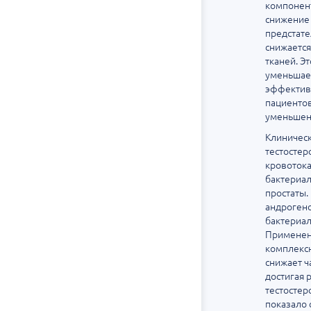
компонент
снижение 
предстате
снижается
тканей. Э
уменьшает
эффективн
пациентов
уменьшени
Клиническ
тестосте
кровотока
бактериал
простаты
андрогено
бактериал
Применени
комплексн
снижает ч
достигая 
тестостер
показало 