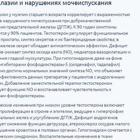
лазии и нарушениях мочеиспускания
изм у мужчин старшего возраста коррелирует с выраженностью
в нарушенного мочеспускания при доброкачественной
ии предстательной железы (ДГПЖ). К 90 годам симптомы
ся у 90% пациентов. Тестостерон регулирует функциональное
 простаты, синтез секретов и их бактерицидные свойства; в
железе секрет обладает антисептическим эффектом. Дефицит
в снижает синтез оксида азота (NO), медиатора вазодилатации и
ния гладкой мускулатуры. При гипогонадизме даже на фоне
нгибиторами фосфодиэстеразы-5 (силденафил, тадалафил)
о достичь нормальных значений синтеза NO, что объясняет
фективность данных препаратов у пациентов с андрогенным
. Добавление заместительной терапии тестостероном
ет функцию NO и восстанавливает чувствительность к
рам фосфодиэстеразы.
еские изменения при низком уровне тестостерона включают
пролиферации в строме и эпителии, ведущее к гипертрофии
ральных желез и усугублению ДГПЖ. Дефицит андрогенов
ет снижение функции детрузора, атеросклероз сосудов малого
рушение кровотока в половых органах. Гипогонадизм сочетается с
ческим синдромом. Воспалительные изменения в ткани