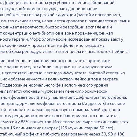
. Дефицит тестостерона усугубляет течение заболеваний:
сексуальной активности ухудшает дренирование
льной железы из-за редкой эякуляции (застой и воспаление),
 синтез оксида азота, нарушается кровоток и развивается ишемия
то снижает вероятность быстрой резорбции воспаления и
 концентрацию антибиотиков в зоне поражения, снижая
ость терапии. Морфологические исследования показывают у
 с хроническим простатитом на фоне гипогонадизма
е объема репродуктивного потенциала и числа клеток Лейдига.
ие особенности бактериального простатита при низком
роне характеризуются более выраженными нарушениями
, несостоятельностью местного иммунитета, высокой степенью
ьной обсемененности и количеством лейкоцитов в секрете
. Поддержание нормального физиологического уровня
в является ключевым условием лечения хронической
ьной формы простатита у пациентов с дефицитом тестостерона.
е трансдермальных форм тестостерона (Андрогель) в составе
ой терапии не только нормализует гормональный фон, но и
астоту рецидивов хронического бактериального простатита,
ремиссии у 88% пациентов. Исследование фармакокинетики геля
она в 16 клинических центрах (129 мужчин старше 50 лет)
стабильный эффект и гибкость дозирования: через 30, 90 и 180