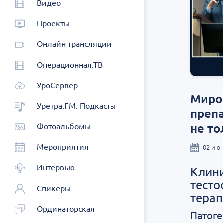
Видео
Проекты
Онлайн трансляции
Операционная.ТВ
УроСервер
Мирон
Уретра.FM. Подкасты
препа
не то
Фотоальбомы
Мероприятия
02 июн
Интервью
Клини
тесто
Спикеры
терап
Ординаторская
Патоге