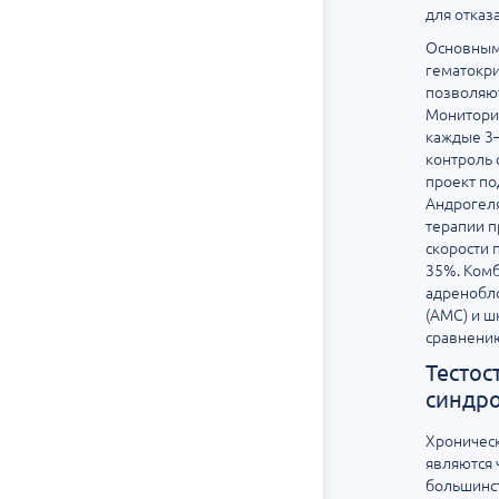
для отказ
Основным
гематокри
позволяют
Мониторин
каждые 3–
контроль 
проект по
Андрогеля
терапии п
скорости 
35%. Комб
адренобло
(АМС) и ш
сравнению
Тестос
синдро
Хроническ
являются 
большинс