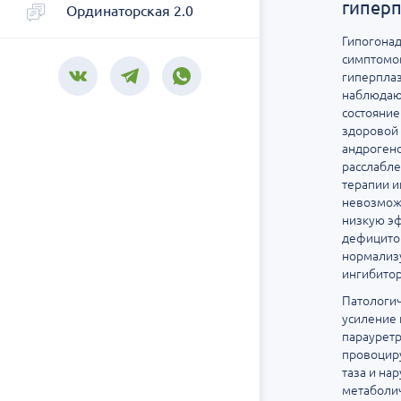
гиперп
Ординаторская 2.0
Гипогонад
симптомо
гиперплаз
наблюдают
состояние
здоровой 
андрогено
расслабле
терапии и
невозможн
низкую эф
дефицитом
нормализу
ингибито
Патологич
усиление 
параурет
провоциру
таза и на
метаболи