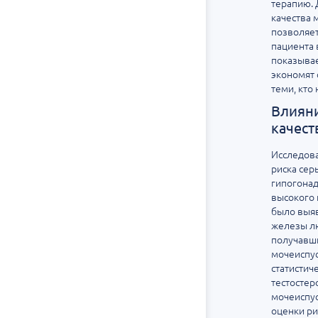
терапию. 
качества 
позволяет
пациента 
показывае
экономят 
теми, кто
Влияни
качест
Исследов
риска сер
гипогонад
высокого 
было выяв
железы лю
получавши
мочеиспус
статистич
тестостер
мочеиспус
оценки ри