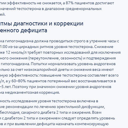
пии эффективность не снижается, а 87% пациентов достигают
начений тестостерона в диапазоне средненормальных
ей.
тмы диагностики и коррекции
енного дефицита
ка гипогонадизма должна проводиться строго в утренние часы с
11:00 из-за циркадных ритмов уровня тестостерона. Снижение
же 12 нмоль/л требует повторных исследований для исключения
ного снижения (переутомление, сезонность) и подтверждения
 гипогонадизма. Попытки нормализовать уровень андрогенов
льно за счет низкокалорийной диеты и снижения веса имеют
ную эффективность: повышение тестостерона составляет всего
/л, а у 60–80% пациентов потерянный вес восстанавливается в
–5 лет. Поэтому при значимом снижении уровня андрогенов
ма медикаментозная коррекция.
ость исследования уровня тестостерона включена в
кие рекомендации по лечению эректильной дисфункции,
бесплодия, сахарного диабета 2 типа и ожирения. Всем
 с диабетом 2 типа и ожирением следует определять уровень
ов и при выявлении дефицита назначать компенсирующую