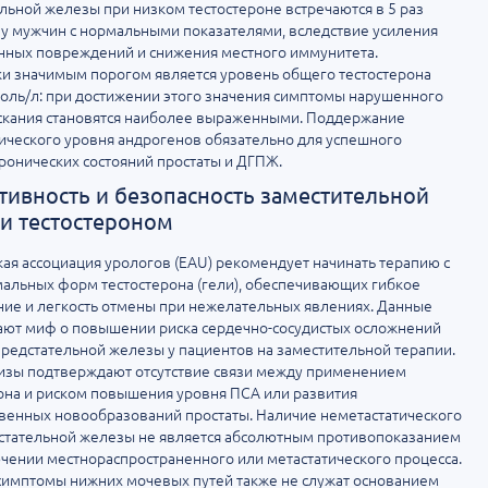
льной железы при низком тестостероне встречаются в 5 раз
 у мужчин с нормальными показателями, вследствие усиления
нных повреждений и снижения местного иммунитета.
и значимым порогом является уровень общего тестостерона
оль/л: при достижении этого значения симптомы нарушенного
скания становятся наиболее выраженными. Поддержание
ческого уровня андрогенов обязательно для успешного
ронических состояний простаты и ДГПЖ.
ивность и безопасность заместительной
и тестостероном
ая ассоциация урологов (EAU) рекомендует начинать терапию с
альных форм тестостерона (гели), обеспечивающих гибкое
ие и легкость отмены при нежелательных явлениях. Данные
ают миф о повышении риска сердечно-сосудистых осложнений
предстательной железы у пациентов на заместительной терапии.
изы подтверждают отсутствие связи между применением
она и риском повышения уровня ПСА или развития
венных новообразований простаты. Наличие неметастатического
стательной железы не является абсолютным противопоказанием
чении местнораспространенного или метастатического процесса.
имптомы нижних мочевых путей также не служат основанием