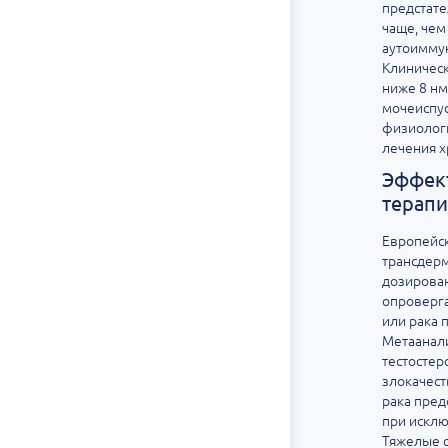
предстате
чаще, чем
аутоимму
Клиническ
ниже 8 нм
мочеиспу
физиологи
лечения х
Эффект
терапи
Европейск
трансдерм
дозирован
опроверг
или рака 
Метаанал
тестостер
злокачест
рака пред
при исклю
Тяжелые с