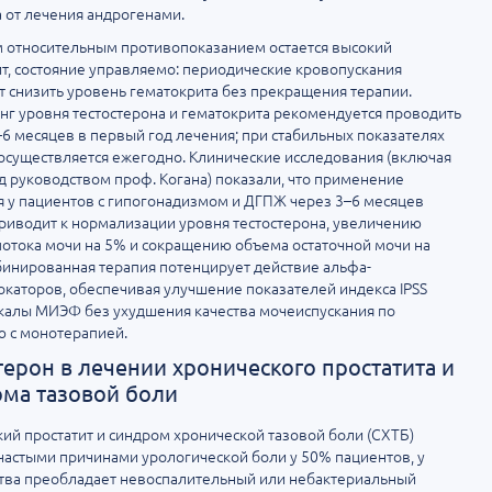
а от лечения андрогенами.
 относительным противопоказанием остается высокий
т, состояние управляемо: периодические кровопускания
 снизить уровень гематокрита без прекращения терапии.
г уровня тестостерона и гематокрита рекомендуется проводить
6 месяцев в первый год лечения; при стабильных показателях
осуществляется ежегодно. Клинические исследования (включая
д руководством проф. Когана) показали, что применение
 у пациентов с гипогонадизмом и ДГПЖ через 3–6 месяцев
риводит к нормализации уровня тестостерона, увеличению
потока мочи на 5% и сокращению объема остаточной мочи на
инированная терапия потенцирует действие альфа-
каторов, обеспечивая улучшение показателей индекса IPSS
калы МИЭФ без ухудшения качества мочеиспускания по
 с монотерапией.
терон в лечении хронического простатита и
ма тазовой боли
ий простатит и синдром хронической тазовой боли (СХТБ)
частыми причинами урологической боли у 50% пациентов, у
тва преобладает невоспалительный или небактериальный