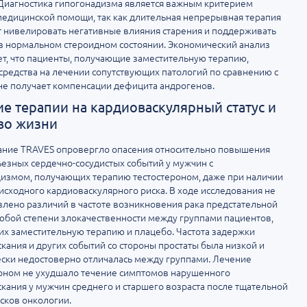
Диагностика гипогонадизма является важным критерием
медицинской помощи, так как длительная непрерывная терапия
 нивелировать негативные влияния старения и поддерживать
в нормальном стероидном состоянии. Экономический анализ
т, что пациенты, получающие заместительную терапию,
средства на лечении сопутствующих патологий по сравнению с
 не получает компенсации дефицита андрогенов.
е терапии на кардиоваскулярный статус и
во жизни
ание TRAVES опровергло опасения относительно повышения
ьезных сердечно-сосудистых событий у мужчин с
измом, получающих терапию тестостероном, даже при наличии
исходного кардиоваскулярного риска. В ходе исследования не
лено различий в частоте возникновения рака предстательной
бой степени злокачественности между группами пациентов,
х заместительную терапию и плацебо. Частота задержки
кания и других событий со стороны простаты была низкой и
ески недостоверно отличалась между группами. Лечение
оном не ухудшало течение симптомов нарушенного
кания у мужчин среднего и старшего возраста после тщательной
сков онкологии.