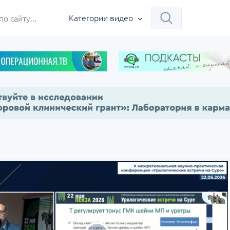
ербург
Категории видео
Научно-практическая
Заседание ДОК 
 на 360°.
региональная интернет-
Севастополь
конференция «УроМикс»
сия, Москва
07 сентября
Россия, Екатеринбург
17 сентября