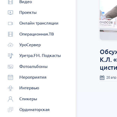
Видео
Проекты
Онлайн трансляции
Операционная.ТВ
УроСервер
Обсу
Уретра.FM. Подкасты
К.Л. 
цист
Фотоальбомы
Мероприятия
20 апр
Интервью
Спикеры
Ординаторская