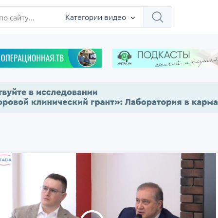
ербург
Категории видео
Научно-практическая
Заседание ДОК 
 на 360°.
региональная интернет-
Севастополь
конференция «УроМикс»
сия, Москва
07 сентября
Россия, Екатеринбург
17 сентября