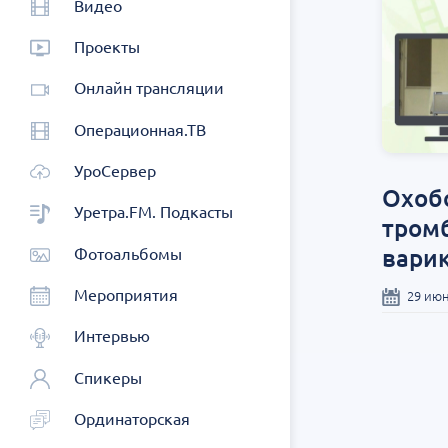
Видео
Проекты
Онлайн трансляции
Операционная.ТВ
УроСервер
Охобо
Уретра.FM. Подкасты
тром
вари
Фотоальбомы
Мероприятия
29 июн
Интервью
Спикеры
Ординаторская