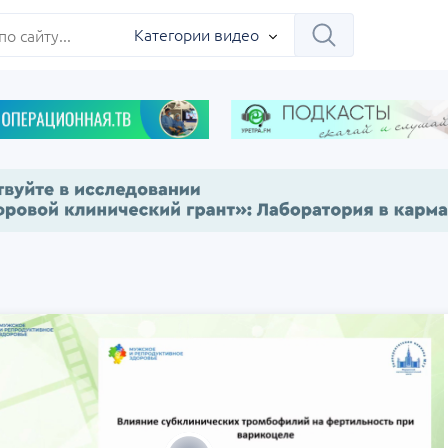
ербург
Категории видео
Научно-практическая
Заседание ДОК 
 на 360°.
региональная интернет-
Севастополь
конференция «УроМикс»
сия, Москва
07 сентября
Россия, Екатеринбург
17 сентября