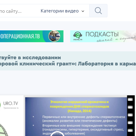
ербург
Категории видео
Научно-практическая
Заседание ДОК 
 на 360°.
региональная интернет-
Севастополь
конференция «УроМикс»
сия, Москва
07 сентября
Россия, Екатеринбург
17 сентября