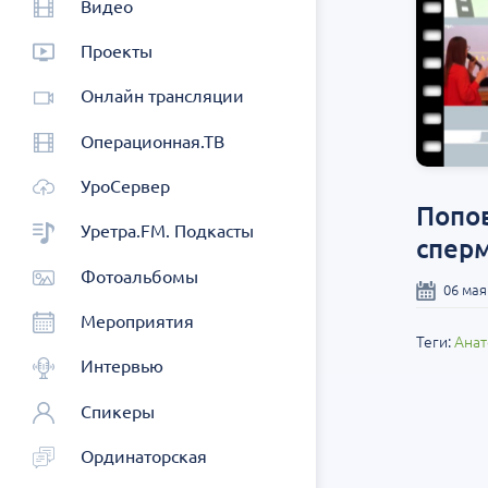
Видео
Проекты
Онлайн трансляции
Операционная.ТВ
УроСервер
Попов
Уретра.FM. Подкасты
сперм
Фотоальбомы
06 мая
Мероприятия
Теги:
Анат
Интервью
Спикеры
Ординаторская