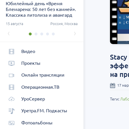
Юбилейный день «Время
Заседание ДОК «АСПЕК
Блемарена: 50 лет без камней».
СЗФО. Актуальные воп
Классика литолиза и авангард
урологии
метафилактики
ург
15 августа
Россия, Москва
26 августа
Россия, Санк
‹
›
Видео
Stacy
Проекты
эффек
на п
Онлайн трансляции
17 мар
Операционная.ТВ
УроСервер
Теги:
Лабо
Уретра.FM. Подкасты
Фотоальбомы