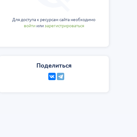
еская
Научно-практическая
Юбилейн
ология на 360°.
региональная интернет-
Блемарена
стной
конференция «УроМикс»
Классика
Для доступа к ресурсам сайта необходимо
метафил
Россия, Москва
07 сентября
Россия, Екатеринбург
15 августа
войти
или
зарегистрироваться
Поделиться