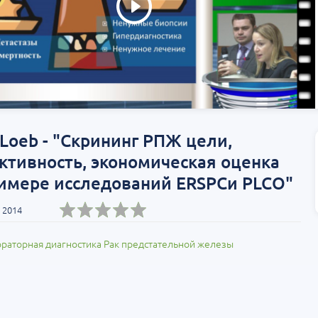
Т»:
Научно-практическая
Научно-практич
росы
региональная интернет-
конференция «Ур
конференция «УроМикс»
Экосистема в ча
медицине»
т-Петербург
28 августа
Россия, Хабаровск
04 сентября
 Loeb - "Скрининг РПЖ цели,
тивность, экономическая оценка
римере исследований ERSPCи PLCO"
 2014
раторная диагностика
Рак предстательной железы