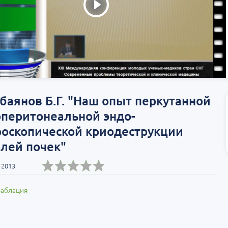
баянов Б.Г. "Наш опыт перкутанной
оперитонеальной эндо-
роскопической криодеструкции
лей почек"
 2013
аблация