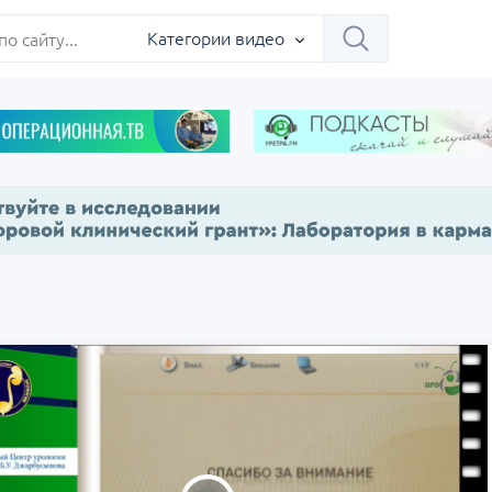
ербург
Категории видео
Научно-практическая
Заседание ДОК 
 на 360°.
региональная интернет-
Севастополь
конференция «УроМикс»
сия, Москва
07 сентября
Россия, Екатеринбург
17 сентября