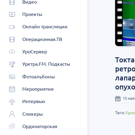
Видео
Проекты
Онлайн трансляции
Операционная.ТВ
УроСервер
Токта
Уретра.FM. Подкасты
ретр
лапа
Фотоальбомы
опухо
Мероприятия
15 мая
Интервью
Теги:
Крио
Спикеры
Ординаторская